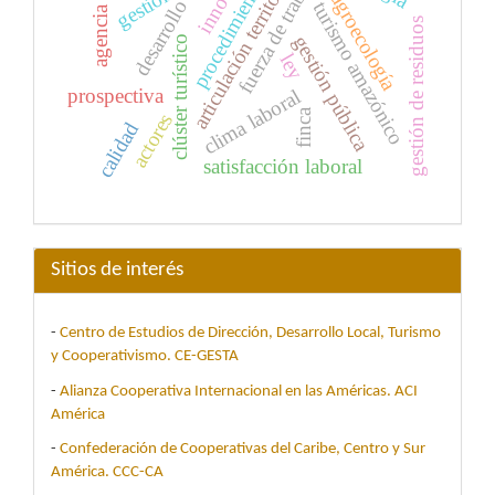
desarrollo local
fuerza de trabajo
articulación territorial
procedimiento
gestión
agroecología
turismo amazónico
agencia
gestión de residuos
gestión pública
clúster turístico
ley
prospectiva
clima laboral
finca
actores
calidad
satisfacción laboral
Sitios de interés
-
Centro de Estudios de Dirección, Desarrollo Local, Turismo
y Cooperativismo. CE-GESTA
-
Alianza Cooperativa Internacional en las Américas. ACI
América
-
Confederación de Cooperativas del Caribe, Centro y Sur
América. CCC-CA