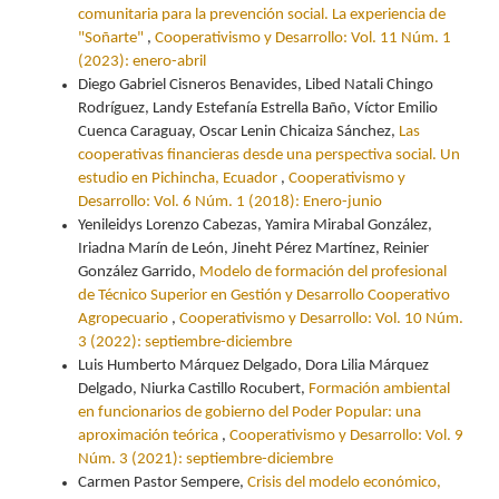
comunitaria para la prevención social. La experiencia de
"Soñarte"
,
Cooperativismo y Desarrollo: Vol. 11 Núm. 1
(2023): enero-abril
Diego Gabriel Cisneros Benavides, Libed Natali Chingo
Rodríguez, Landy Estefanía Estrella Baño, Víctor Emilio
Cuenca Caraguay, Oscar Lenin Chicaiza Sánchez,
Las
cooperativas financieras desde una perspectiva social. Un
estudio en Pichincha, Ecuador
,
Cooperativismo y
Desarrollo: Vol. 6 Núm. 1 (2018): Enero-junio
Yenileidys Lorenzo Cabezas, Yamira Mirabal González,
Iriadna Marín de León, Jineht Pérez Martínez, Reinier
González Garrido,
Modelo de formación del profesional
de Técnico Superior en Gestión y Desarrollo Cooperativo
Agropecuario
,
Cooperativismo y Desarrollo: Vol. 10 Núm.
3 (2022): septiembre-diciembre
Luis Humberto Márquez Delgado, Dora Lilia Márquez
Delgado, Niurka Castillo Rocubert,
Formación ambiental
en funcionarios de gobierno del Poder Popular: una
aproximación teórica
,
Cooperativismo y Desarrollo: Vol. 9
Núm. 3 (2021): septiembre-diciembre
Carmen Pastor Sempere,
Crisis del modelo económico,