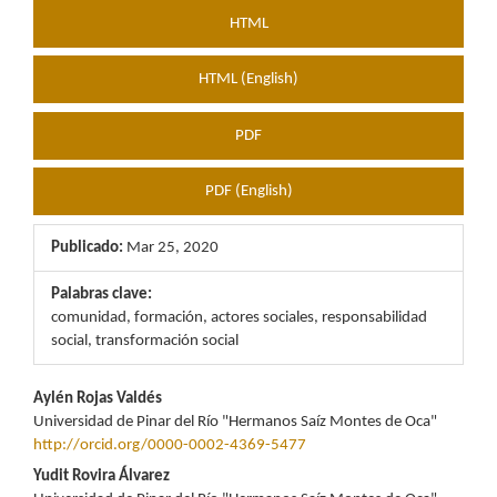
HTML
HTML (English)
PDF
PDF (English)
Publicado:
Mar 25, 2020
Palabras clave:
comunidad, formación, actores sociales, responsabilidad
social, transformación social
Contenido
Aylén Rojas Valdés
Universidad de Pinar del Río "Hermanos Saíz Montes de Oca"
principal
http://orcid.org/0000-0002-4369-5477
del
Yudit Rovira Álvarez