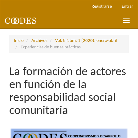
Navegación
Registrarse
Entrar
principal
Contenido
Toggle
principal
naviga
Barra
lateral
Inicio
Archivos
Vol. 8 Núm. 1 (2020): enero-abril
Experiencias de buenas prácticas
La formación de actores
en función de la
responsabilidad social
comunitaria
Barra