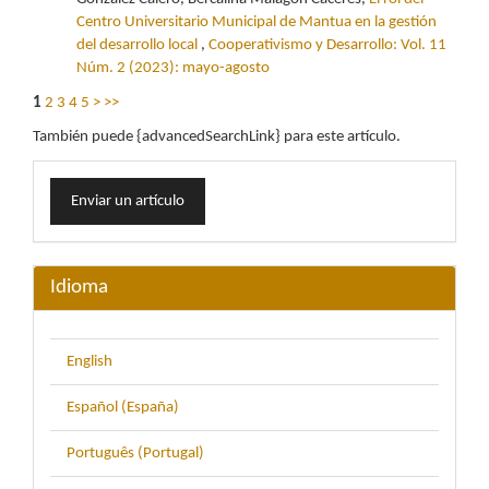
Centro Universitario Municipal de Mantua en la gestión
del desarrollo local
,
Cooperativismo y Desarrollo: Vol. 11
Núm. 2 (2023): mayo-agosto
1
2
3
4
5
>
>>
También puede {advancedSearchLink} para este artículo.
Enviar
Enviar un artículo
un
artículo
Idioma
English
Español (España)
Português (Portugal)