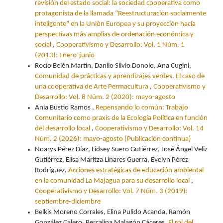
revisión del estado social: la sociedad cooperativa como
protagonista de la llamada “Reestructuración socialmente
inteligente” en la Unión Europea y su proyección hacia
perspectivas más amplias de ordenación económica y
social
,
Cooperativismo y Desarrollo: Vol. 1 Núm. 1
(2013): Enero-junio
Rocío Belén Martín, Danilo Silvio Donolo, Ana Cugini,
Comunidad de prácticas y aprendizajes verdes. El caso de
una cooperativa de Arte Permacultura
,
Cooperativismo y
Desarrollo: Vol. 8 Núm. 2 (2020): mayo-agosto
Ania Bustio Ramos ,
Repensando lo común: Trabajo
Comunitario como praxis de la Ecología Política en función
del desarrollo local
,
Cooperativismo y Desarrollo: Vol. 14
Núm. 2 (2026): mayo-agosto (Publicación continua)
Noarys Pérez Díaz, Lidsey Suero Gutiérrez, José Ángel Veliz
Gutiérrez, Elisa Maritza Linares Guerra, Evelyn Pérez
Rodríguez,
Acciones estratégicas de educación ambiental
en la comunidad La Majagua para su desarrollo local
,
Cooperativismo y Desarrollo: Vol. 7 Núm. 3 (2019):
septiembre-diciembre
Belkis Moreno Corrales, Elina Pulido Acanda, Ramón
González Calero, Bercalina Malagón Cáceres,
El rol del