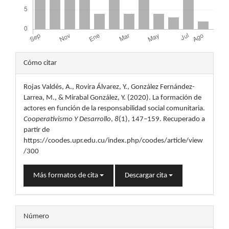
Detalles
Cómo citar
del
Rojas Valdés, A., Rovira Álvarez, Y., González Fernández-
artículo
Larrea, M., & Mirabal González, Y. (2020). La formación de
actores en función de la responsabilidad social comunitaria.
Cooperativismo Y Desarrollo
,
8
(1), 147–159. Recuperado a
partir de
https://coodes.upr.edu.cu/index.php/coodes/article/view
/300
Más formatos de cita
Descargar cita
Número