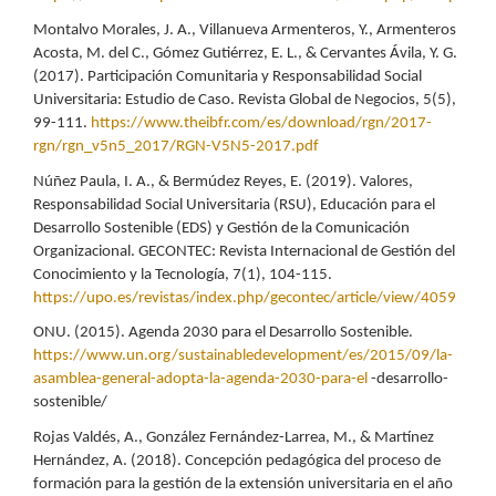
Montalvo Morales, J. A., Villanueva Armenteros, Y., Armenteros
Acosta, M. del C., Gómez Gutiérrez, E. L., & Cervantes Ávila, Y. G.
(2017). Participación Comunitaria y Responsabilidad Social
Universitaria: Estudio de Caso. Revista Global de Negocios, 5(5),
99-111.
https://www.theibfr.com/es/download/rgn/2017-
rgn/rgn_v5n5_2017/RGN-V5N5-2017.pdf
Núñez Paula, I. A., & Bermúdez Reyes, E. (2019). Valores,
Responsabilidad Social Universitaria (RSU), Educación para el
Desarrollo Sostenible (EDS) y Gestión de la Comunicación
Organizacional. GECONTEC: Revista Internacional de Gestión del
Conocimiento y la Tecnología, 7(1), 104-115.
https://upo.es/revistas/index.php/gecontec/article/view/4059
ONU. (2015). Agenda 2030 para el Desarrollo Sostenible.
https://www.un.org/sustainabledevelopment/es/2015/09/la-
asamblea-general-adopta-la-agenda-2030-para-el
-desarrollo-
sostenible/
Rojas Valdés, A., González Fernández-Larrea, M., & Martínez
Hernández, A. (2018). Concepción pedagógica del proceso de
formación para la gestión de la extensión universitaria en el año