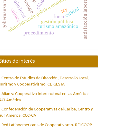
gobernanza turística
desarrollo local
administración pública municipal
satisfacción laboral
calidad
ley
cultura
finca
gestión pública
turismo amazónico
procedimiento
Sitios de interés
-
Centro de Estudios de Dirección, Desarrollo Local,
Turismo y Cooperativismo. CE-GESTA
-
Alianza Cooperativa Internacional en las Américas.
ACI América
-
Confederación de Cooperativas del Caribe, Centro y
Sur América. CCC-CA
-
Red Latinoamericana de Cooperativismo. RELCOOP