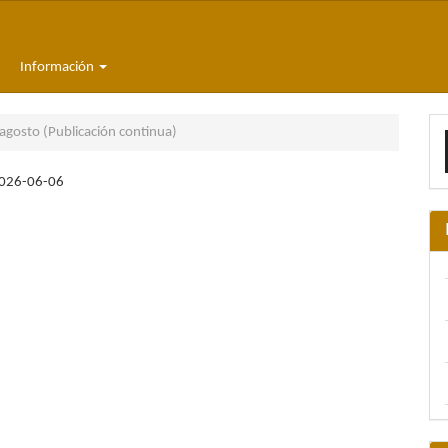
Información
E
gosto (Publicación continua)
u
026-06-06
a