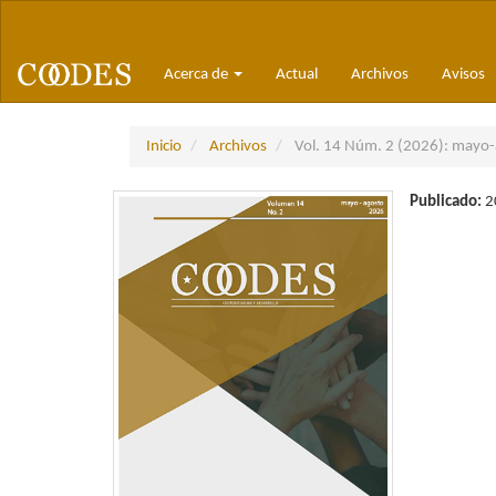
Navegación
principal
Contenido
Acerca de
Actual
Archivos
Avisos
principal
Barra
lateral
Inicio
Archivos
Vol. 14 Núm. 2 (2026): mayo-a
Publicado:
2