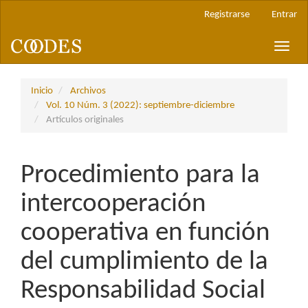
Navegación
Registrarse
Entrar
principal
Contenido
Toggle
principal
naviga
Barra
lateral
Inicio
Archivos
Vol. 10 Núm. 3 (2022): septiembre-diciembre
Artículos originales
Procedimiento para la
intercooperación
cooperativa en función
del cumplimiento de la
Responsabilidad Social