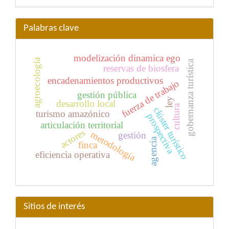
Palabras clave
modelización dinamica ego
agroecología
gobernanza turística
reservas de biosfera
encadenamientos productivos
fuerza de trabajo
gestión pública
ley
desarrollo local
cultura
clúster turístico
turismo amazónico
prospectiva
articulación territorial
actores
metodología
gestión
agencia
finca
eficiencia operativa
Sitios de interés