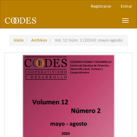
Navegación
Registrarse
Entrar
principal
Contenido
Toggle
principal
naviga
Barra
lateral
Inicio
Archivos
Vol. 12 Núm. 2 (2024): mayo-agosto