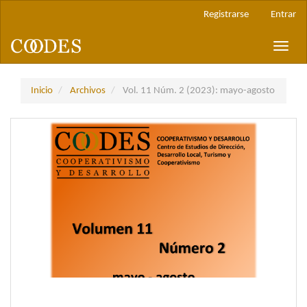
Navegación
Registrarse
Entrar
principal
Contenido
Toggle
principal
naviga
Barra
lateral
Inicio
Archivos
Vol. 11 Núm. 2 (2023): mayo-agosto