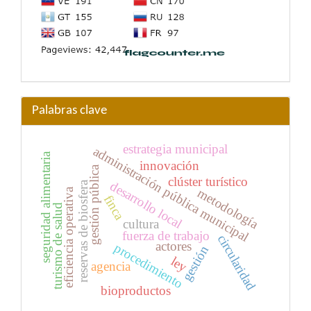
Palabras clave
estrategia municipal
administración pública municipal
seguridad alimentaria
innovación
gestión pública
clúster turístico
desarrollo local
reservas de biosfera
metodología
eficiencia operativa
finca
turismo de salud
cultura
fuerza de trabajo
circularidad
actores
procedimiento
gestión
ley
agencia
bioproductos