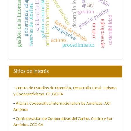
gobernanza adaptativa
satisfacción laboral
gestión de la información
agencia
gobernanza turística
clúster turístico
desarrollo local
articulación territorial
ley
reservas de biosfera
gestión pública
gestión
sostenibilidad
fuerza de trabajo
agroecología
cultura
prospectiva
actores
procedimiento
Sitios de interés
-
Centro de Estudios de Dirección, Desarrollo Local, Turismo
y Cooperativismo. CE-GESTA
-
Alianza Cooperativa Internacional en las Américas. ACI
América
-
Confederación de Cooperativas del Caribe, Centro y Sur
América. CCC-CA