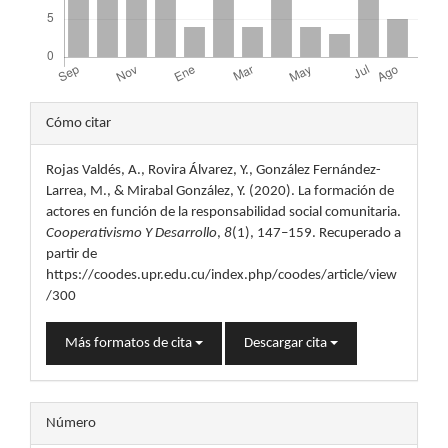
Detalles
Cómo citar
del
Rojas Valdés, A., Rovira Álvarez, Y., González Fernández-
artículo
Larrea, M., & Mirabal González, Y. (2020). La formación de
actores en función de la responsabilidad social comunitaria.
Cooperativismo Y Desarrollo
,
8
(1), 147–159. Recuperado a
partir de
https://coodes.upr.edu.cu/index.php/coodes/article/view
/300
Más formatos de cita
Descargar cita
Número