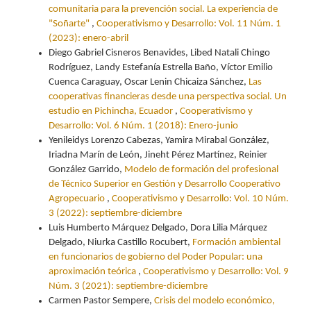
comunitaria para la prevención social. La experiencia de
"Soñarte"
,
Cooperativismo y Desarrollo: Vol. 11 Núm. 1
(2023): enero-abril
Diego Gabriel Cisneros Benavides, Libed Natali Chingo
Rodríguez, Landy Estefanía Estrella Baño, Víctor Emilio
Cuenca Caraguay, Oscar Lenin Chicaiza Sánchez,
Las
cooperativas financieras desde una perspectiva social. Un
estudio en Pichincha, Ecuador
,
Cooperativismo y
Desarrollo: Vol. 6 Núm. 1 (2018): Enero-junio
Yenileidys Lorenzo Cabezas, Yamira Mirabal González,
Iriadna Marín de León, Jineht Pérez Martínez, Reinier
González Garrido,
Modelo de formación del profesional
de Técnico Superior en Gestión y Desarrollo Cooperativo
Agropecuario
,
Cooperativismo y Desarrollo: Vol. 10 Núm.
3 (2022): septiembre-diciembre
Luis Humberto Márquez Delgado, Dora Lilia Márquez
Delgado, Niurka Castillo Rocubert,
Formación ambiental
en funcionarios de gobierno del Poder Popular: una
aproximación teórica
,
Cooperativismo y Desarrollo: Vol. 9
Núm. 3 (2021): septiembre-diciembre
Carmen Pastor Sempere,
Crisis del modelo económico,