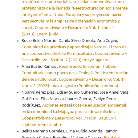
revisión del estado social: la sociedad cooperativa como
protagonista de la llamada “Reestructuración socialmente
inteligente” en la Unión Europea y su proyección hacia
perspectivas más amplias de ordenación económica y
social
,
Cooperativismo y Desarrollo: Vol. 1 Núm. 1
(2013): Enero-junio
Rocío Belén Martín, Danilo Silvio Donolo, Ana Cugini,
Comunidad de prácticas y aprendizajes verdes. El caso de
una cooperativa de Arte Permacultura
,
Cooperativismo y
Desarrollo: Vol. 8 Núm. 2 (2020): mayo-agosto
Ania Bustio Ramos ,
Repensando lo común: Trabajo
Comunitario como praxis de la Ecología Política en función
del desarrollo local
,
Cooperativismo y Desarrollo: Vol. 14
Núm. 2 (2026): mayo-agosto (Publicación continua)
Noarys Pérez Díaz, Lidsey Suero Gutiérrez, José Ángel Veliz
Gutiérrez, Elisa Maritza Linares Guerra, Evelyn Pérez
Rodríguez,
Acciones estratégicas de educación ambiental
en la comunidad La Majagua para su desarrollo local
,
Cooperativismo y Desarrollo: Vol. 7 Núm. 3 (2019):
septiembre-diciembre
Belkis Moreno Corrales, Elina Pulido Acanda, Ramón
González Calero, Bercalina Malagón Cáceres,
El rol del