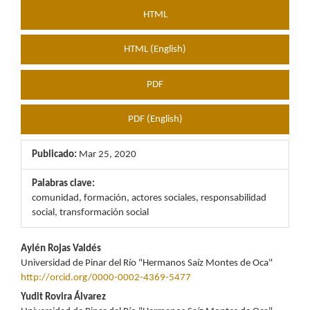
HTML
HTML (English)
PDF
PDF (English)
Publicado:
Mar 25, 2020
Palabras clave:
comunidad, formación, actores sociales, responsabilidad
social, transformación social
Contenido
Aylén Rojas Valdés
Universidad de Pinar del Río "Hermanos Saíz Montes de Oca"
principal
http://orcid.org/0000-0002-4369-5477
del
Yudit Rovira Álvarez