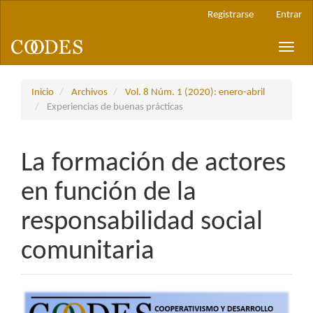
Navegación
Registrarse
Entrar
principal
Contenido
Toggle
principal
naviga
Barra
lateral
Inicio
Archivos
Vol. 8 Núm. 1 (2020): enero-abril
Experiencias de buenas prácticas
La formación de actores
en función de la
responsabilidad social
comunitaria
Barra