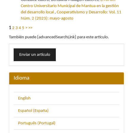
Centro Universitario Municipal de Mantua en la gestión
del desarrollo local
,
Cooperativismo y Desarrollo: Vol. 11
Núm. 2 (2023): mayo-agosto
1
2
3
4
5
>
>>
También puede {advancedSearchLink} para este artículo.
Enviar
Enviar un artículo
un
artículo
Idioma
English
Español (España)
Português (Portugal)