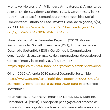
Montalvo Morales, J. A., Villanueva Armenteros, Y., Armenteros
Acosta, M. del C., Gómez Gutiérrez, E. L., & Cervantes Ávila, Y. G.
(2017). Participación Comunitaria y Responsabilidad Social
Universitaria: Estudio de Caso. Revista Global de Negocios, 5(5),
99-111.
https://www.theibfr.com/es/download/rgn/2017-
rgn/rgn_v5n5_2017/RGN-V5N5-2017.pdf
Núñez Paula, I. A., & Bermúdez Reyes, E. (2019). Valores,
Responsabilidad Social Universitaria (RSU), Educación para el
Desarrollo Sostenible (EDS) y Gestión de la Comunicación
Organizacional. GECONTEC: Revista Internacional de Gestión del
Conocimiento y la Tecnología, 7(1), 104-115.
https://upo.es/revistas/index.php/gecontec/article/view/4059
ONU. (2015). Agenda 2030 para el Desarrollo Sostenible.
https://www.un.org/sustainabledevelopment/es/2015/09/la-
asamblea-general-adopta-la-agenda-2030-para-el
-desarrollo-
sostenible/
Rojas Valdés, A., González Fernández-Larrea, M., & Martínez
Hernández, A. (2018). Concepción pedagógica del proceso de
formación para la gestión de la extensión universitaria en el año