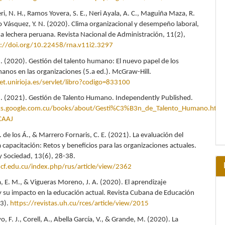
, N. H., Ramos Yovera, S. E., Neri Ayala, A. C., Maguiña Maza, R.
o Vásquez, Y. N. (2020). Clima organizacional y desempeño laboral,
a lechera peruana. Revista Nacional de Administración, 11(2),
s://doi.org/10.22458/rna.v11i2.3297
I. (2020). Gestión del talento humano: El nuevo papel de los
anos en las organizaciones (5.a ed.). McGraw-Hill.
net.unirioja.es/servlet/libro?codigo=833100
I. (2021). Gestión de Talento Humano. Independently Published.
ks.google.com.cu/books/about/Gesti%C3%B3n_de_Talento_Humano.html
CAAJ
. de los Á., & Marrero Fornaris, C. E. (2021). La evaluación del
 capacitación: Retos y beneficios para las organizaciones actuales.
y Sociedad, 13(6), 28-38.
ucf.edu.cu/index.php/rus/article/view/2362
, E. M., & Vigueras Moreno, J. A. (2020). El aprendizaje
 y su impacto en la educación actual. Revista Cubana de Educación
(3).
https://revistas.uh.cu/rces/article/view/2015
o, F. J., Corell, A., Abella García, V., & Grande, M. (2020). La