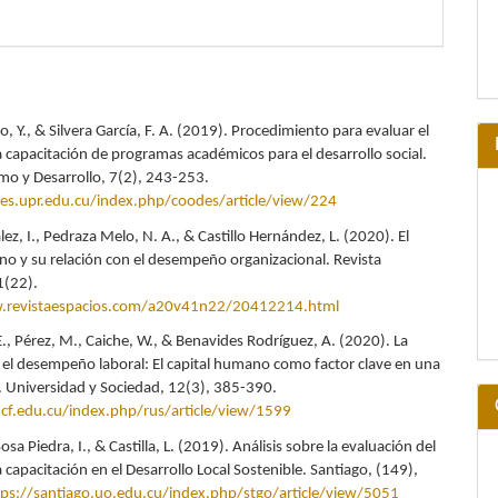
, Y., & Silvera García, F. A. (2019). Procedimiento para evaluar el
a capacitación de programas académicos para el desarrollo social.
mo y Desarrollo, 7(2), 243-253.
es.upr.edu.cu/index.php/coodes/article/view/224
ez, I., Pedraza Melo, N. A., & Castillo Hernández, L. (2020). El
no y su relación con el desempeño organizacional. Revista
1(22).
.revistaespacios.com/a20v41n22/20412214.html
., Pérez, M., Caiche, W., & Benavides Rodríguez, A. (2020). La
 el desempeño laboral: El capital humano como factor clave en una
. Universidad y Sociedad, 12(3), 385-390.
ucf.edu.cu/index.php/rus/article/view/1599
osa Piedra, I., & Castilla, L. (2019). Análisis sobre la evaluación del
 capacitación en el Desarrollo Local Sostenible. Santiago, (149),
tps://santiago.uo.edu.cu/index.php/stgo/article/view/5051