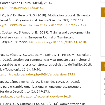
 Construyendo Futuro, 14(14), 25-42.
.org/10.22463/24221783.3162
. C., & Villón Perero, S. G. (2018). Motivación Laboral. Elemento
n el Éxito Organizacional. Revista Scientific, 3(7), 177-192.
org/10.29394/Scientific.issn.2542-2987.2018.3.7.9.177-192
., Coetzer, A., & Ampofo, E. (2019). Training and development in
ional services firms. European Journal of Training and
, 43(5/6), 517-535.
https://doi.org/10.1108/EJTD-11-2018-
 Diaz, F., Vásquez, C., Grados, M., Méndez, F., Pérez, M., Carruitero,
 V. (2020). Gestión por competencias y su impacto para mejorar el
oral de las empresas constructoras del distrito de Trujillo, 2018.
ia y Tecnología, 16(1), 45-50.
stas.unitru.edu.pe/index.php/PGM/article/view/2753
n, U., Cánova Herrandiz, A., & Méndez Leyva, D. (2020).
o para el cambio organizacional en una empresa pesquera
etos de la Dirección, 14(2), 249-273.
s.reduc.edu.cu/index.php/retos/article/view/3618
B., Davis, K., & Guzmán Brito, M. P. (2014). Administración de