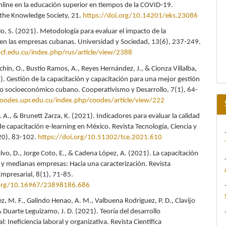
nline en la educación superior en tiempos de la COVID-19.
 the Knowledge Society, 21.
https://doi.org/10.14201/eks.23086
lo, S. (2021). Metodología para evaluar el impacto de la
 en las empresas cubanas. Universidad y Sociedad, 13(6), 237-249.
ucf.edu.cu/index.php/rus/article/view/2388
hín, O., Bustio Ramos, A., Reyes Hernández, J., & Cionza Villalba,
9). Gestión de la capacitación y capacitación para una mejor gestión
to socioeconómico cubano. Cooperativismo y Desarrollo, 7(1), 64-
coodes.upr.edu.cu/index.php/coodes/article/view/222
A. A., & Brunett Zarza, K. (2021). Indicadores para evaluar la calidad
e capacitación e-learning en México. Revista Tecnología, Ciencia y
20), 83-102.
https://doi.org/10.51302/tce.2021.610
vo, D., Jorge Coto, E., & Cadena López, A. (2021). La capacitación
y medianas empresas: Hacia una caracterización. Revista
Empresarial, 8(1), 71-85.
.org/10.16967/23898186.686
ez, M. F., Galindo Henao, A. M., Valbuena Rodríguez, P. D., Clavijo
& Duarte Leguizamo, J. D. (2021). Teoría del desarrollo
l: Ineficiencia laboral y organizativa. Revista Científica