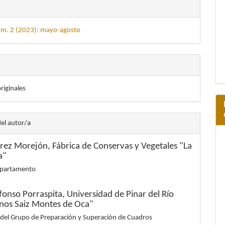
úm. 2 (2023): mayo-agosto
originales
del autor/a
érez Morejón,
Fábrica de Conservas y Vegetales "La
a"
epartamento
lfonso Porraspita,
Universidad de Pinar del Río
os Saiz Montes de Oca"
 del Grupo de Preparación y Superación de Cuadros