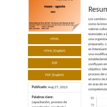
Resu
Los cambios 
como la innov
valores cult
esenciales a 
HTML
una organiza
preparado, c
es interesant
HTML (English)
una modifica
estableciend
PDF
confluyen en 
objetivo: Ide
proceso de c
PDF (English)
el centro de
en aras de m
Publicado:
Aug 27, 2023
competencia
Descargas
Palabras clave:
capacitación, proceso de