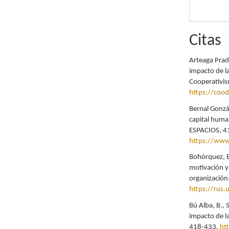
Citas
Arteaga Prado
impacto de l
Cooperativis
https://cood
Bernal Gonzál
capital huma
ESPACIOS, 4
https://www
Bohórquez, E
motivación y
organización
https://rus.
Bú Alba, B., S
impacto de la
418-433.
ht