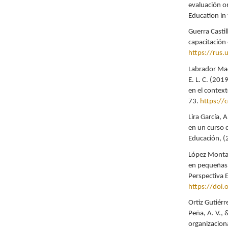
evaluación o
Education in
Guerra Castil
capacitación
https://rus.
Labrador Mac
E. L. C. (201
en el contex
73.
https://
Lira García, 
en un curso d
Educación, (
López Montal
en pequeñas 
Perspectiva 
https://doi
Ortiz Gutiérr
Peña, A. V., 
organizaciona