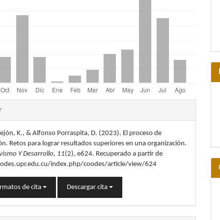
les
r
jón, K., & Alfonso Porraspita, D. (2023). El proceso de
lo
ón. Retos para lograr resultados superiores en una organización.
vismo Y Desarrollo
,
11
(2), e624. Recuperado a partir de
oodes.upr.edu.cu/index.php/coodes/article/view/624
rmatos de cita
Descargar cita