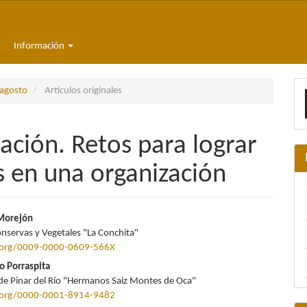
Información
E
-agosto
Artículos originales
u
a
ación. Retos para lograr
s en una organización
nido
 Morejón
onservas y Vegetales "La Conchita"
pal
d.org/0009-0000-0609-566X
o Porraspita
de Pinar del Río "Hermanos Saiz Montes de Oca"
lo
d.org/0000-0001-8914-9482