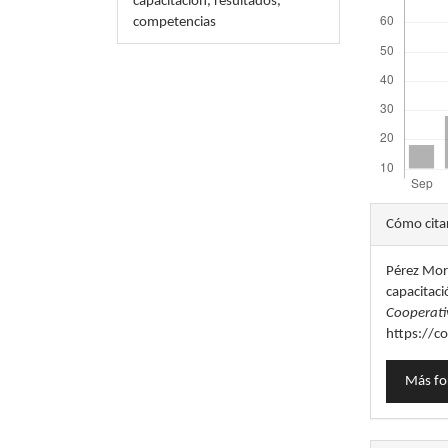
capacitación, resultados,
competencias
Detal
Cómo cita
del
Pérez More
artícu
capacitaci
Cooperati
https://c
Más fo