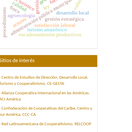
clúster turístico
cultura
administración pública municipal
calidad
ley
finca
procedimiento
desarrollo local
agroecología
actores
gestión estratégica
satisfacción laboral
turismo amazónico
encadenamientos productivos
Sitios de interés
-
Centro de Estudios de Dirección, Desarrollo Local,
Turismo y Cooperativismo. CE-GESTA
-
Alianza Cooperativa Internacional en las Américas.
ACI América
-
Confederación de Cooperativas del Caribe, Centro y
Sur América. CCC-CA
-
Red Latinoamericana de Cooperativismo. RELCOOP