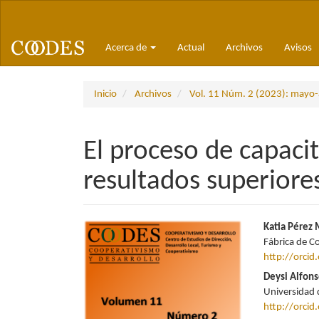
Navegación
principal
Contenido
Acerca de
Actual
Archivos
Avisos
principal
Barra
lateral
Inicio
Archivos
Vol. 11 Núm. 2 (2023): mayo
El proceso de capacit
resultados superiore
Barra
Conte
Katia Pérez
Fábrica de C
lateral
princi
http://orci
del
del
Deysi Alfons
Universidad 
artículo
artícu
http://orci