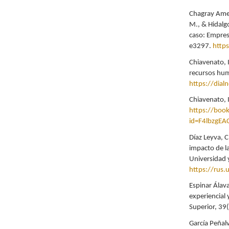
Chagray Ameri
M., & Hidalg
caso: Empres
e3297.
http
Chiavenato, 
recursos hum
https://dial
Chiavenato, 
https://boo
id=F4lbzgEA
Díaz Leyva, C
impacto de la
Universidad 
https://rus.
Espinar Álava
experiencial
Superior, 39
García Peñalv