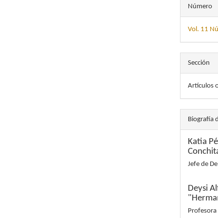
Número
Vol. 11 N
Sección
Artículos 
Biografía 
Katia P
Conchit
Jefe de D
Deysi A
"Herman
Profesora