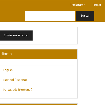
Registrarse
Entrar
Buscar
nviar
Enviar un artículo
n
rtículo
Idioma
English
Español (España)
Português (Portugal)