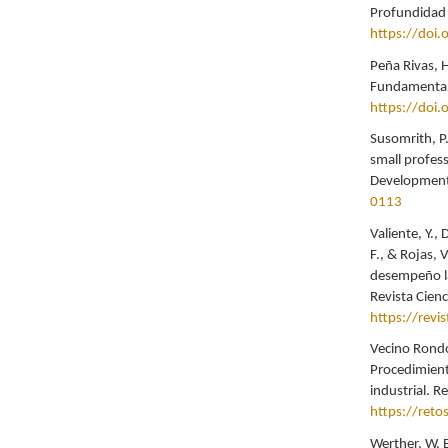
Profundidad
https://doi
Peña Rivas, H
Fundamental e
https://doi.
Susomrith, P
small profess
Development
0113
Valiente, Y.,
F., & Rojas,
desempeño lab
Revista Cienc
https://revi
Vecino Rondo
Procedimient
industrial. R
https://reto
Werther, W. 