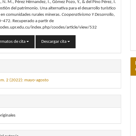
, N. M., Pérez Hérnandez, I., Gómez Pozo, Y., & del Pino Pérez, I.
lo
stión del patrimonio. Una alternativa para el desarrollo turístico
e en comunidades rurales mineras.
Cooperativismo Y Desarrollo
,
0–472. Recuperado a partir de
oodes.upr.edu.cu/index.php/coodes/article/view/532
rmatos de cita
Descargar cita
úm. 2 (2022): mayo-agosto
originales