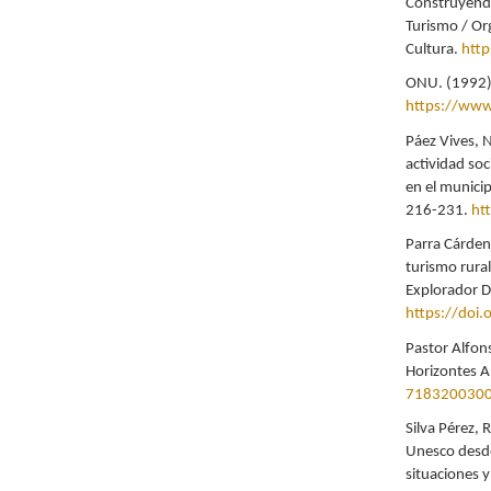
Construyend
Turismo / Org
Cultura.
htt
ONU. (1992).
https://www
Páez Vives, 
actividad soc
en el munici
216-231.
ht
Parra Cárdena
turismo rural
Explorador Di
https://doi.
Pastor Alfons
Horizontes A
718320030
Silva Pérez, 
Unesco desde
situaciones 