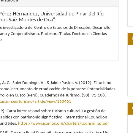
del autor/a
s Pérez Hérnandez,
Universidad de Pinar del Río
os Saíz Montes de Oca"
e investigadora del Centro de Estudios de Dirección, Desarrollo
ismo y Cooperativismo. Profesora Titular. Doctora en Ciencias
as
 A. C., Soler Domingo, A., & Jaime Pastor, V. (2012). El turismo
como instrumento de erradicación de la pobreza: Potencialidades
rrollo en Cuzco (Perú). Cuadernos de Turismo, (30), 91-108.
stas.um.es/turismo/article/view/160461
). Carta internacional sobre turismo cultural. La gestión del
s sitios con patrimonio significativo. International Council on
nd Sites.
https://www.icomos.org/charters/tourism_sp.pdf
(2018). Turismo Rural Comunitario y organización colectiva: Un