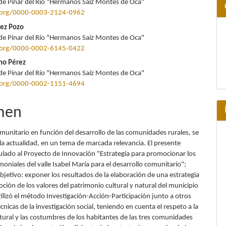
de Pinar del Río "Hermanos Saíz Montes de Oca"
lo
d.org/0000-0003-2124-0962
ez Pozo
de Pinar del Río "Hermanos Saíz Montes de Oca"
d.org/0000-0002-6145-0422
ino Pérez
de Pinar del Río "Hermanos Saíz Montes de Oca"
d.org/0000-0002-1151-4694
men
munitario en función del desarrollo de las comunidades rurales, se
la actualidad, en un tema de marcada relevancia. El presente
culado al Proyecto de Innovación "Estrategia para promocionar los
moniales del valle Isabel María para el desarrollo comunitario";
bjetivo: exponer los resultados de la elaboración de una estrategia
ción de los valores del patrimonio cultural y natural del municipio
ilizó el método Investigación-Acción-Participación junto a otros
nicas de la investigación social, teniendo en cuenta el respeto a la
tural y las costumbres de los habitantes de las tres comunidades