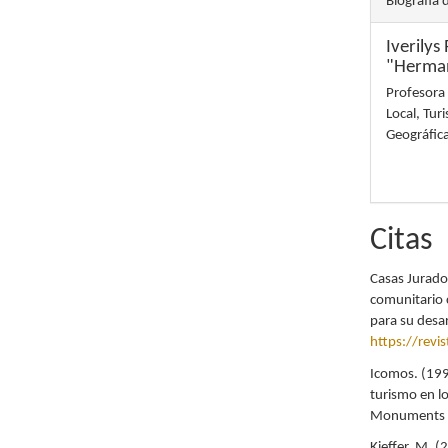
Biografía 
Iverily
"Herman
Profesora 
Local, Tur
Geográfic
Citas
Casas Jurado,
comunitario 
para su desa
https://revi
Icomos. (1999
turismo en lo
Monuments a
Kieffer, M. 