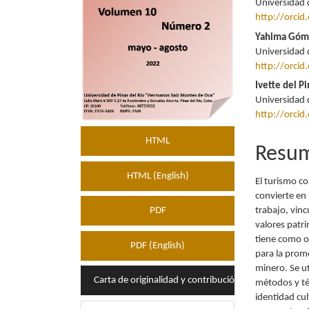
Universidad 
artículo
artícu
http://orci
Yahima Góm
Universidad 
http://orci
Ivette del P
Universidad 
http://orci
HTML
Resu
HTML (English)
El turismo co
convierte en 
trabajo, vin
PDF
valores patri
tiene como o
PDF (English)
para la promo
minero. Se ut
Carta de originalidad y contribución de autores
métodos y téc
identidad cul