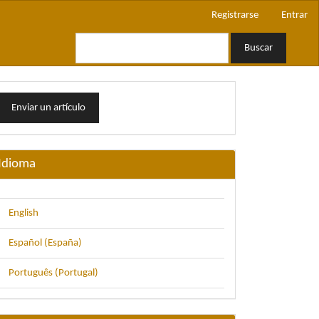
Registrarse
Entrar
Buscar
nviar
Enviar un artículo
n
rtículo
Idioma
English
Español (España)
Português (Portugal)