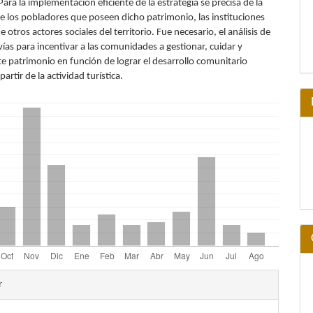
ara la implementación eficiente de la estrategia se precisa de la
de los pobladores que poseen dicho patrimonio, las instituciones
e otros actores sociales del territorio. Fue necesario, el análisis de
vías para incentivar a las comunidades a gestionar, cuidar y
te patrimonio en función de lograr el desarrollo comunitario
partir de la actividad turística.
les
r