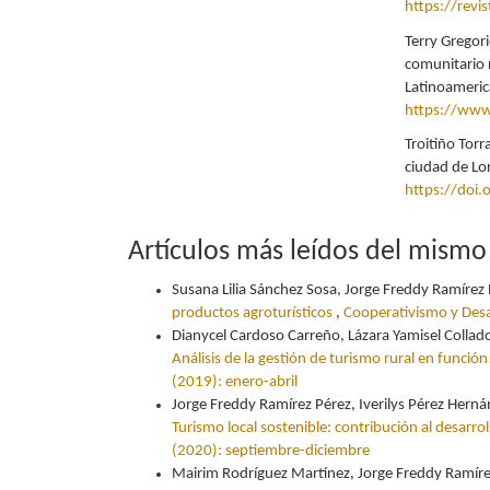
https://revi
Terry Gregori
comunitario 
Latinoamerica
https://www
Troitiño Torr
ciudad de Lo
https://doi
Artículos más leídos del mismo
Susana Lilia Sánchez Sosa, Jorge Freddy Ramírez 
productos agroturísticos
,
Cooperativismo y Desa
Dianycel Cardoso Carreño, Lázara Yamisel Collad
Análisis de la gestión de turismo rural en función
(2019): enero-abril
Jorge Freddy Ramírez Pérez, Iverilys Pérez Her
Turismo local sostenible: contribución al desarrol
(2020): septiembre-diciembre
Mairim Rodríguez Martínez, Jorge Freddy Ramírez