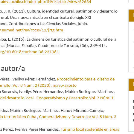
stainvi.uchile.cl/index.php/INVI/article/view/62634
o, J. R. (2011). Cultura, identidad cultural, patrimonio y desarrollo
rural: Una nueva mirada en el contexto del siglo XXI
no. Contribuciones a Las Ciencias Sociales, junio.
.eumed.net/rev/cccss/12/jrtg.htm
alba, L. (2015). La dimensión turística del patrimonio cultural de la
rca (Murcia, España). Cuadernos de Turismo, (36), 389-414.
.org/10.6018/turismo.36.231061
 autor/a
Pérez, Iverilys Pérez Hernández,
Procedimiento para el diseño de
rrollo: Vol. 8 Núm. 2 (2020): mayo-agosto
o Socarrás, Iverilys Pérez Hernandez, Mairim Rodríguez Martínez,
 del desarrollo local
,
Cooperativismo y Desarrollo: Vol. 7 Núm. 1
nández, Mairim Rodríguez Martínez, Hanoy Miranda Camejo,
lo territorial en Cuba
,
Cooperativismo y Desarrollo: Vol. 8 Núm. 3
 Pérez, Iverilys Pérez Hernández,
Turismo local sostenible en áreas