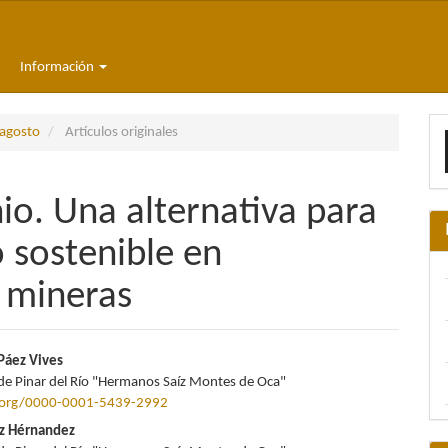
Información
E
-agosto
Artículos originales
u
a
io. Una alternativa para
o sostenible en
 mineras
nido
Páez Vives
de Pinar del Río "Hermanos Saíz Montes de Oca"
pal
d.org/0000-0001-5439-2992
ez Hérnandez