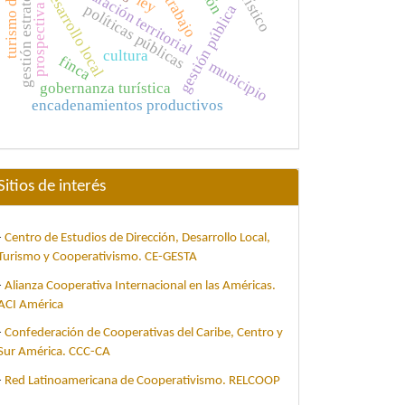
turismo de salud
gestión estratégica
articulación territorial
desarrollo local
ley
políticas públicas
gestión pública
prospectiva
cultura
finca
municipio
gobernanza turística
encadenamientos productivos
Sitios de interés
-
Centro de Estudios de Dirección, Desarrollo Local,
Turismo y Cooperativismo. CE-GESTA
-
Alianza Cooperativa Internacional en las Américas.
ACI América
-
Confederación de Cooperativas del Caribe, Centro y
Sur América. CCC-CA
-
Red Latinoamericana de Cooperativismo. RELCOOP