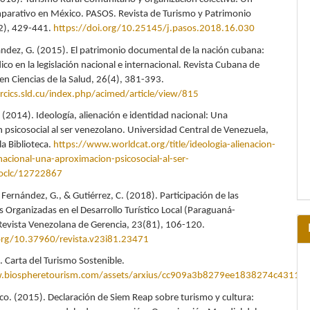
arativo en México. PASOS. Revista de Turismo y Patrimonio
(2), 429-441.
https://doi.org/10.25145/j.pasos.2018.16.030
ández, G. (2015). El patrimonio documental de la nación cubana:
co en la legislación nacional e internacional. Revista Cubana de
en Ciencias de la Salud, 26(4), 381-393.
cics.sld.cu/index.php/acimed/article/view/815
(2014). Ideología, alienación e identidad nacional: Una
 psicosocial al ser venezolano. Universidad Central de Venezuela,
la Biblioteca.
https://www.worldcat.org/title/ideologia-alienacion-
nacional-una-aproximacion-psicosocial-al-ser-
oclc/12722867
Fernández, G., & Gutiérrez, C. (2018). Participación de las
Organizadas en el Desarrollo Turístico Local (Paraguaná-
Revista Venezolana de Gerencia, 23(81), 106-120.
.org/10.37960/revista.v23i81.23471
 Carta del Turismo Sostenible.
.biospheretourism.com/assets/arxius/cc909a3b8279ee1838274c43114f
. (2015). Declaración de Siem Reap sobre turismo y cultura: