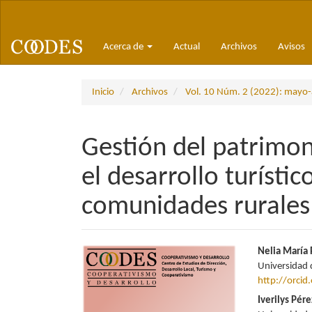
Navegación
principal
Contenido
Acerca de
Actual
Archivos
Avisos
principal
Barra
lateral
Inicio
Archivos
Vol. 10 Núm. 2 (2022): mayo
Gestión del patrimon
el desarrollo turístic
comunidades rurales
Barra
Conte
Nelia María 
Universidad 
lateral
princi
http://orci
del
del
Iverilys Pér