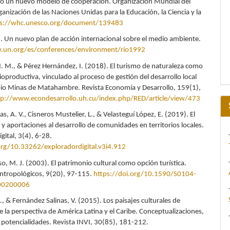
o un nuevo modelo de cooperación. Organización Mundial del
anización de las Naciones Unidas para la Educación, la Ciencia y la
ps://whc.unesco.org/document/139483
 Un nuevo plan de acción internacional sobre el medio ambiente.
.un.org/es/conferences/environment/rio1992
N. M., & Pérez Hernández, I. (2018). El turismo de naturaleza como
ioproductiva, vinculado al proceso de gestión del desarrollo local
pio Minas de Matahambre. Revista Economía y Desarrollo, 159(1),
tp://www.econdesarrollo.uh.cu/index.php/RED/article/view/473
s, A. V., Cisneros Mustelier, L., & Velasteguí López, E. (2019). El
 y aportaciones al desarrollo de comunidades en territorios locales.
gital, 3(4), 6-28.
org/10.33262/exploradordigital.v3i4.912
o, M. J. (2003). El patrimonio cultural como opción turística.
ntropológicos, 9(20), 97-115.
https://doi.org/10.1590/S0104-
00200006
R., & Fernández Salinas, V. (2015). Los paisajes culturales de
 la perspectiva de América Latina y el Caribe. Conceptualizaciones,
y potencialidades. Revista INVI, 30(85), 181-212.