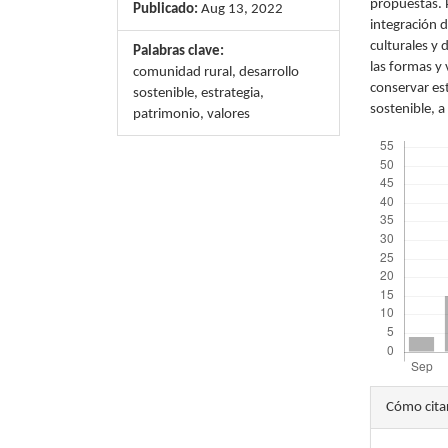
propuestas. P
Publicado:
Aug 13, 2022
integración 
culturales y d
Palabras clave:
las formas y 
comunidad rural, desarrollo
conservar es
sostenible, estrategia,
sostenible, a 
patrimonio, valores
Descargas
Detal
Cómo cita
del