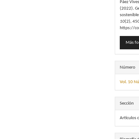
Páez Vives
artícu
(2022). Ge
sostenibl
10
(2), 45
https://c
Más fo
Número
Vol. 10 N
Sección
Artículos 