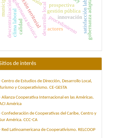
articulación territorial
gobernanza adaptativa
satisfacción laboral
municipio
gobernanza turística
descentralización
desarrollo local
prospectiva
gestión pública
clima laboral
procedimiento
innovación
calidad
actores
Sitios de interés
-
Centro de Estudios de Dirección, Desarrollo Local,
Turismo y Cooperativismo. CE-GESTA
-
Alianza Cooperativa Internacional en las Américas.
ACI América
-
Confederación de Cooperativas del Caribe, Centro y
Sur América. CCC-CA
-
Red Latinoamericana de Cooperativismo. RELCOOP