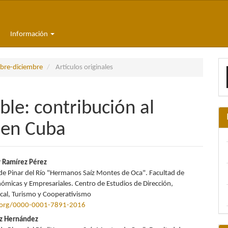
Información
E
mbre-diciembre
Artículos originales
u
a
ble: contribución al
l en Cuba
nido
y Ramírez Pérez
de Pinar del Río "Hermanos Saíz Montes de Oca". Facultad de
pal
nómicas y Empresariales. Centro de Estudios de Dirección,
ocal, Turismo y Cooperativismo
d.org/0000-0001-7891-2016
lo
ez Hernández