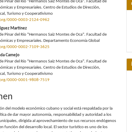
de Pinar del Río "Hermanos Saíz Montes de Oca". Facultad de
nómicas y Empresariales. Centro de Estudios de Dirección,
ocal, Turismo y Cooperativismo
d.org/0000-0003-2124-0962
íguez Martínez
de Pinar del Río "Hermanos Saíz Montes de Oca". Facultad de
nómicas y Empresariales. Departamento Economía Global
d.org/0000-0002-7109-3625
nda Camejo
de Pinar del Río "Hermanos Saíz Montes de Oca". Facultad de
nómicas y Empresariales. Centro de Estudios de Dirección,
ocal, Turismo y Cooperativismo
d.org/0000-0001-9808-7519
men
ción del modelo económico cubano y social está respaldada por la
ítica de dar mayor autonomía, responsabilidad y autoridad a los
nicipales, dirigida al aprovechamiento de sus recursos endógenos
n función del desarrollo local. El sector turístico es uno de los