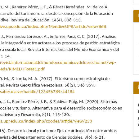
s, M., Ramírez Pérez, J. F., & Pérez Hernández, M. de los Á.
sarrollo del turismo rural desde la concepción de la Educación
dive. Revista de Educación, 14(4), 308-313.
ive.upr.edu.cu/index.php/MendiveUPR/article/view/868
, J., Fernández Lorenzo, A., & Torres Páez, C. C. (2017). Análisis
 la integración entre actores a los procesos de gestión estratégica
o a escala local. Revista Internacional del Mundo Económico y del
 1-14.
revistainternacionaldelmundoeconomicoydelderecho.net/wp-
oads/RIMED-Flores1.pdf
. M., & Lorda, M. A. (2017). El turismo como estrategia de
ocal. Revista Geográfica Venezolana, 58(2), 346-359.
saber.ula.ve/handle/123456789/44184
 J. L., Ramírez Pérez, J. F., & Zaldívar Puig, M. (2020). Sistemas
ocales y turismo. Alternativa para el desarrollo socioeconómico en
ativismo y Desarrollo, 8(1), 115-130.
s.upr.edu.cu/index.php/coodes/article/view/253
16). Desarrollo local y turismo: Ejes de articulación entre ambos
evista del Departamento de Ciencias Sociales, 3(6), 6-21.