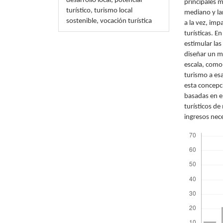
desarrollo local, potencial
principales 
turístico, turismo local
mediano y la
sostenible, vocación turística
a la vez, imp
turísticas. E
estimular las
diseñar un m
escala, como 
turismo a esa
esta concepc
basadas en el
turísticos de
ingresos nece
Descargas