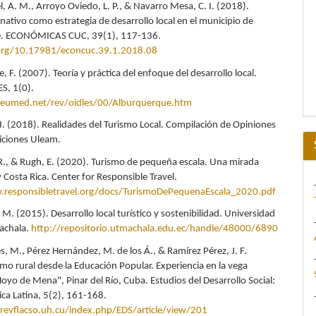
l, A. M., Arroyo Oviedo, L. P., & Navarro Mesa, C. I. (2018).
nativo como estrategia de desarrollo local en el municipio de
e. ECONÓMICAS CUC, 39(1), 117-136.
.org/10.17981/econcuc.39.1.2018.08
 F. (2007). Teoría y práctica del enfoque del desarrollo local.
ES, 1(0).
eumed.net/rev/oidles/00/Alburquerque.htm
 I. (2018). Realidades del Turismo Local. Compilación de Opiniones
diciones Uleam.
R., & Rugh, E. (2020). Turismo de pequeña escala. Una mirada
 Costa Rica. Center for Responsible Travel.
.responsibletravel.org/docs/TurismoDePequenaEscala_2020.pdf
, M. (2015). Desarrollo local turístico y sostenibilidad. Universidad
achala.
http://repositorio.utmachala.edu.ec/handle/48000/6890
s, M., Pérez Hernández, M. de los Á., & Ramírez Pérez, J. F.
mo rural desde la Educación Popular. Experiencia en la vega
oyo de Mena", Pinar del Río, Cuba. Estudios del Desarrollo Social:
ca Latina, 5(2), 161-168.
revflacso.uh.cu/index.php/EDS/article/view/201