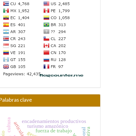
Palabras clave
cultura
encadenamientos productivos
turismo amazónico
fuerza de trabajo
gestión
ley