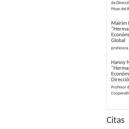
de Direcci
Pinar del 
Mairim 
"Herman
Económi
Global
profesora
Hanoy 
"Herman
Económi
Direcci
Profesor d
Cooperati
Citas