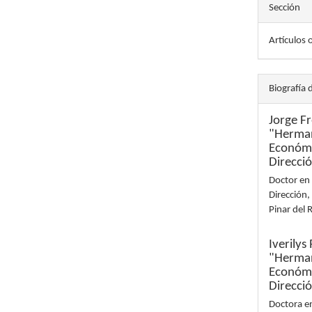
Sección
Artículos 
Biografía 
Jorge F
"Herman
Económi
Direcci
Doctor en 
Dirección,
Pinar del 
Iverily
"Herman
Económi
Direcci
Doctora en