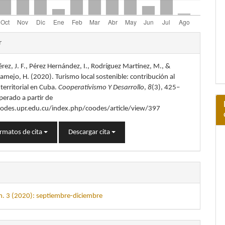
les
r
rez, J. F., Pérez Hernández, I., Rodríguez Martínez, M., &
lo
mejo, H. (2020). Turismo local sostenible: contribución al
 territorial en Cuba.
Cooperativismo Y Desarrollo
,
8
(3), 425–
perado a partir de
oodes.upr.edu.cu/index.php/coodes/article/view/397
rmatos de cita
Descargar cita
m. 3 (2020): septiembre-diciembre