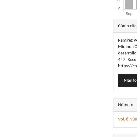
Detal
Cómo cita
del
Ramírez Pé
artícu
Miranda Ca
desarrollo
447. Recu
https://c
Más fo
Número
Vol. 8 Nú