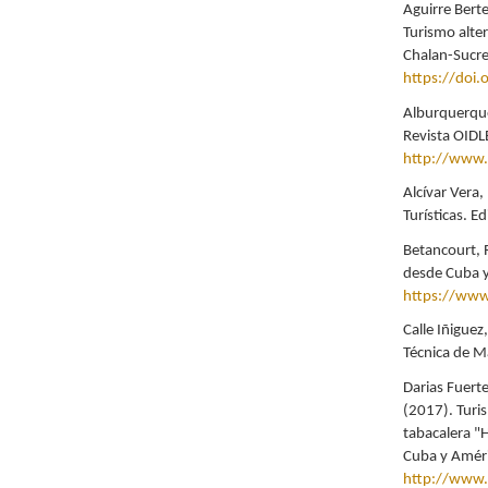
Aguirre Berte
Turismo alter
Chalan-Sucr
https://doi
Alburquerque,
Revista OIDL
http://www.
Alcívar Vera,
Turísticas. E
Betancourt, 
desde Cuba y
https://www
Calle Iñiguez
Técnica de M
Darias Fuerte
(2017). Turis
tabacalera "H
Cuba y Améri
http://www.