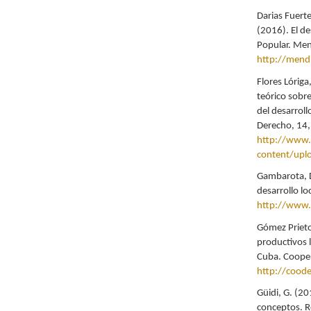
Darias Fuerte
(2016). El de
Popular. Men
http://mend
Flores Lóriga
teórico sobre
del desarroll
Derecho, 14,
http://www.
content/upl
Gambarota, D
desarrollo l
http://www.
Gómez Prieto,
productivos l
Cuba. Cooper
http://coode
Güidi, G. (20
conceptos. R