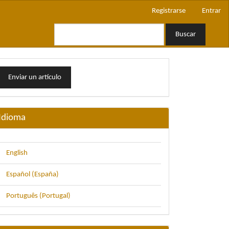
Registrarse
Entrar
Buscar
nviar
Enviar un artículo
n
rtículo
Idioma
English
Español (España)
Português (Portugal)