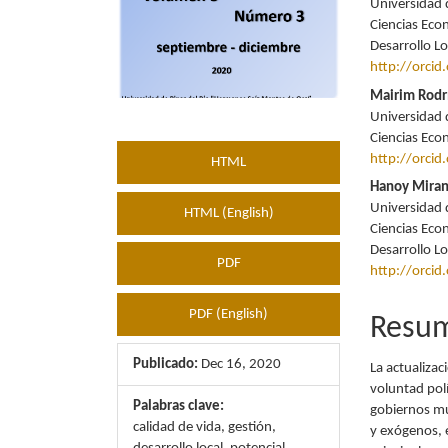
Universidad 
Ciencias Eco
Desarrollo L
http://orci
Mairim Rodr
Universidad 
Ciencias Eco
http://orci
HTML
Hanoy Mira
Universidad 
HTML (English)
Ciencias Eco
Desarrollo L
PDF
http://orci
PDF (English)
Resu
Publicado:
Dec 16, 2020
La actualiza
voluntad pol
Palabras clave:
gobiernos mu
calidad de vida, gestión,
y exógenos, e