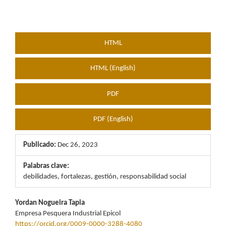
HTML
HTML (English)
PDF
PDF (English)
Publicado:
Dec 26, 2023
Palabras clave:
debilidades, fortalezas, gestión, responsabilidad social
Contenido
Yordan Nogueira Tapia
Empresa Pesquera Industrial Epicol
principal
https://orcid.org/0009-0000-3288-4080