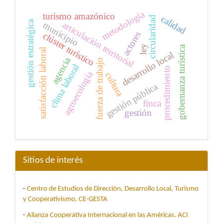
metodología
turismo amazónico
calidad
circularidad
gestión estratégica
municipio
articulación territorial
actores
clúster turístico
ley
gobernanza turística
satisfacción laboral
desarrollo local
agencia
fuerza de trabajo
clima laboral
procedimiento
agroecología
cultura
gestión pública
finca
gestión
Sitios de interés
-
Centro de Estudios de Dirección, Desarrollo Local, Turismo
y Cooperativismo. CE-GESTA
-
Alianza Cooperativa Internacional en las Américas. ACI