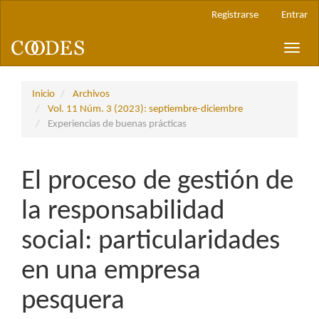
Navegación
Registrarse
Entrar
principal
Contenido
Toggle
principal
naviga
Barra
lateral
Inicio
Archivos
Vol. 11 Núm. 3 (2023): septiembre-diciembre
Experiencias de buenas prácticas
El proceso de gestión de
la responsabilidad
social: particularidades
en una empresa
pesquera