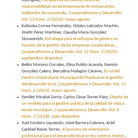
Rodríguez,
Perspectiva de clientes sobre la
responsabilidad social empresarial de restaurantes.
Validación de una escala
,
Cooperativismo y Desarrollo:
Vol. 12 Núm. 2 (2024): mayo-agosto
Katiuska Correa Fernández, Odalys Labrador Machín,
Jineht Pérez Martínez, Claudia María González
Slovasevich,
Estrategia para el enfoque de género en
función de la gestión de las empresas cooperativas
,
Cooperativismo y Desarrollo: Vol. 12 Núm. 3 (2024):
septiembre-diciembre
Belkis Moreno Corrales, Elina Pulido Acanda, Ramón
González Calero, Bercalina Malagón Cáceres,
El rol del
Centro Universitario Municipal de Mantua en la gestión
del desarrollo local
,
Cooperativismo y Desarrollo: Vol. 11
Núm. 2 (2023): mayo-agosto
Yamilet Mirabal Sarria, Carlos César Torres Páez,
Diseño de
un modelo para la gestion pública de la calidad de vida a
escala municipal
,
Cooperativismo y Desarrollo: Vol. 6
Núm. 2 (2018): Julio-diciembre
Yoel Cordero Izquierdo, Isbel Barrera Cabrera, Ariel
Caridad Reyes Torres ,
El proceso de orientación
profesional para el desarrollo local en los centros mixtos
,