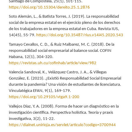
Santiago de Compostela, 25(1), 101-115.
https://doi.org/10.15304/dereito.25.1.2876
Soto Alemán, L., & Batista Torres, J. (2019). La responsabilidad
social de la empresa estatal en el ejercicio pleno de los derechos
de los trabajadores en la empresa estatal en Cuba. Revista IUS,
14(45), 55-79.
https://doi.org/10.35487/rius.v14i45.2020.543
Tamayo Cevallos, C. D., & Ruiz Malbarez, M. C. (2018). De la
responsabilidad social empresarial al balance social. COFIN
Habana, 12(1), 304-320.
https://revistas.uh.cu/cofinhab/article/view/982
Valencia Sandoval, K., Velázquez Castro, J. A., & Villegas
González, E. (2023). ¿Existió Responsabilidad Social Empresarial
durante la pandemia? Una visión de estudiantes de licenciatura.
Vinculatégica EFAN, 9(1), 169-179.
https://doi.org/10.29105/vtga9.1-200
Vallejos Díaz, Y. A. (2008). Forma de hacer un diagnóstico en la
investigación científica. Perspectiva holística. Teoría y praxis
investigativa, 3(2), 11-22.
https://dialnet.unirioja.es/servlet/articulo?codigo=3700944