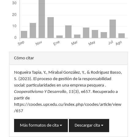
Detalles
Cómo citar
del
Nogueira Tapia, Y., Mirabal González, Y., & Rodríguez Basso,
artículo
S. (2023). El proceso de gestión de la responsabilidad
social: particularidades en una empresa pesquera .
Cooperativismo Y Desarrollo
,
11
(3), e657. Recuperado a
partir de
https://coodes.upr.edu.cu/index.php/coodes/article/view
/657
Más formatos de cita
Descargar cita