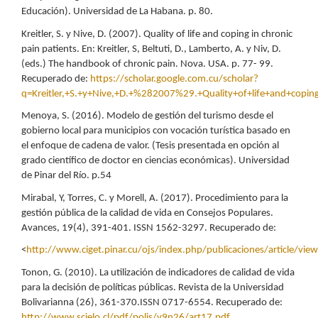
Educación). Universidad de La Habana. p. 80.
Kreitler, S. y Nive, D. (2007). Quality of life and coping in chronic
pain patients. En: Kreitler, S, Beltuti, D., Lamberto, A. y Niv, D.
(eds.) The handbook of chronic pain. Nova. USA. p. 77- 99.
Recuperado de:
https://scholar.google.com.cu/scholar?
q=Kreitler,+S.+y+Nive,+D.+%282007%29.+Quality+of+life+and+co
Menoya, S. (2016). Modelo de gestión del turismo desde el
gobierno local para municipios con vocación turística basado en
el enfoque de cadena de valor. (Tesis presentada en opción al
grado científico de doctor en ciencias económicas). Universidad
de Pinar del Río. p.54
Mirabal, Y, Torres, C. y Morell, A. (2017). Procedimiento para la
gestión pública de la calidad de vida en Consejos Populares.
Avances, 19(4), 391-401. ISSN 1562-3297. Recuperado de:
<
http://www.ciget.pinar.cu/ojs/index.php/publicaciones/article/vie
Tonon, G. (2010). La utilización de indicadores de calidad de vida
para la decisión de políticas públicas. Revista de la Universidad
Bolivarianna (26), 361-370.ISSN 0717-6554. Recuperado de:
http://www.scielo.cl/pdf/polis/v9n26/art17.pdf