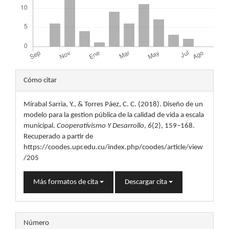
Detalles
Cómo citar
del
Mirabal Sarria, Y., & Torres Páez, C. C. (2018). Diseño de un
artículo
modelo para la gestion pública de la calidad de vida a escala
municipal.
Cooperativismo Y Desarrollo
,
6
(2), 159–168.
Recuperado a partir de
https://coodes.upr.edu.cu/index.php/coodes/article/view
/205
Más formatos de cita
Descargar cita
Número