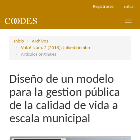
Navegación
Registrarse
Entrar
principal
Contenido
Toggle
principal
naviga
Barra
lateral
Inicio
Archivos
Vol. 6 Núm. 2 (2018): Julio-diciembre
Artículos originales
Diseño de un modelo
para la gestion pública
de la calidad de vida a
escala municipal