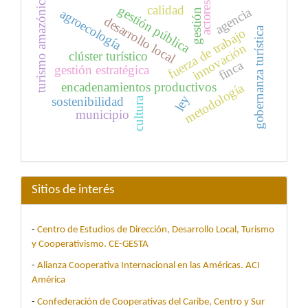
turismo amazónico
actores
calidad
gestión pública
agencia
agroecología
gestión
desarrollo local
gobernanza turística
fuerza de trabajo
innovación
clúster turístico
finca
gestión estratégica
encadenamientos productivos
metodología
ley
sostenibilidad
cultura
municipio
Sitios de interés
-
Centro de Estudios de Dirección, Desarrollo Local, Turismo
y Cooperativismo. CE-GESTA
-
Alianza Cooperativa Internacional en las Américas. ACI
América
-
Confederación de Cooperativas del Caribe, Centro y Sur