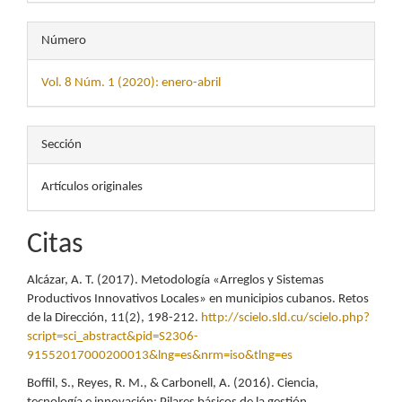
Número
Vol. 8 Núm. 1 (2020): enero-abril
Sección
Artículos originales
Citas
Alcázar, A. T. (2017). Metodología «Arreglos y Sistemas
Productivos Innovativos Locales» en municipios cubanos. Retos
de la Dirección, 11(2), 198-212.
http://scielo.sld.cu/scielo.php?
script=sci_abstract&pid=S2306-
91552017000200013&lng=es&nrm=iso&tlng=es
Boffil, S., Reyes, R. M., & Carbonell, A. (2016). Ciencia,