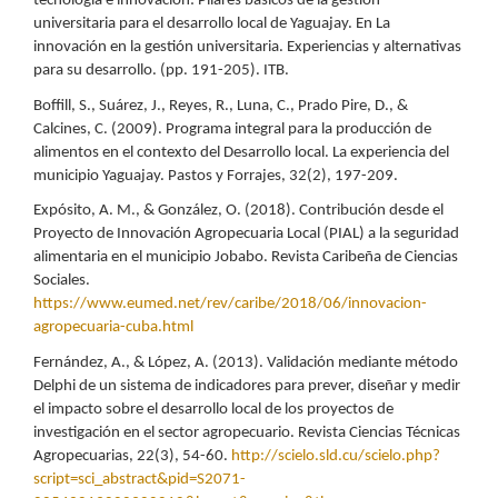
tecnología e innovación: Pilares básicos de la gestión
universitaria para el desarrollo local de Yaguajay. En La
innovación en la gestión universitaria. Experiencias y alternativas
para su desarrollo. (pp. 191-205). ITB.
Boffill, S., Suárez, J., Reyes, R., Luna, C., Prado Pire, D., &
Calcines, C. (2009). Programa integral para la producción de
alimentos en el contexto del Desarrollo local. La experiencia del
municipio Yaguajay. Pastos y Forrajes, 32(2), 197-209.
Expósito, A. M., & González, O. (2018). Contribución desde el
Proyecto de Innovación Agropecuaria Local (PIAL) a la seguridad
alimentaria en el municipio Jobabo. Revista Caribeña de Ciencias
Sociales.
https://www.eumed.net/rev/caribe/2018/06/innovacion-
agropecuaria-cuba.html
Fernández, A., & López, A. (2013). Validación mediante método
Delphi de un sistema de indicadores para prever, diseñar y medir
el impacto sobre el desarrollo local de los proyectos de
investigación en el sector agropecuario. Revista Ciencias Técnicas
Agropecuarias, 22(3), 54-60.
http://scielo.sld.cu/scielo.php?
script=sci_abstract&pid=S2071-