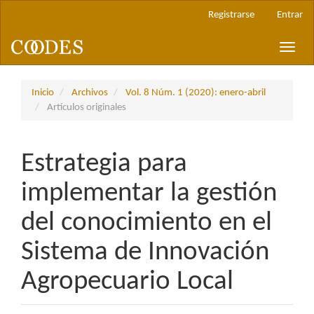
Navegación
Registrarse
Entrar
principal
Contenido
Toggle
principal
naviga
Barra
lateral
Inicio
Archivos
Vol. 8 Núm. 1 (2020): enero-abril
Artículos originales
Estrategia para
implementar la gestión
del conocimiento en el
Sistema de Innovación
Agropecuario Local