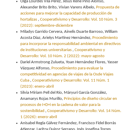
Olga Lourdes Vila Pérez, Jesus René Pino Alonso,
Alexander Brito Brito, Vivian Varens Albelo,
Propuesta de
acciones para mejorar la capacidad de producción de
hortalizas
,
Cooperativismo y Desarrollo: Vol. 10 Núm. 3
(2022): septiembre-diciembre
Miladys Garrido Cervera, Ainelis Duarte Barroso, William
Acosta Díaz, Arielys Martínez Hernández,
Procedimiento
para incorporar la responsabilidad ambiental en directivos
de instituciones universitarias
,
Cooperativismo y
Desarrollo: Vol. 10 Núm. 2 (2022): mayo-agosto
Dariel Armstrong Zulueta, Yoan Hernández Flores, Yasser
Vázquez Alfonso,
Procedimiento para evaluar la
competitividad en agencias de viajes de la Osde Viajes
Cuba
,
Cooperativismo y Desarrollo: Vol. 11 Núm. 1
(2023): enero-abril
Silvia Miriam Pell del Río, Máryuri García González,
Anamarys Rojas Murillo,
Principios de diseño circular en
procesos de I+D+i en la cadena de valor para la
sostenibilidad
,
Cooperativismo y Desarrollo: Vol. 14 Núm.
1 (2026): enero-abril
Anisabel Regla Gálvez Fernández, Francisco Fidel Borrás
Atienzar, Laritza Quiroz Serrano, Inés Josefina Torres