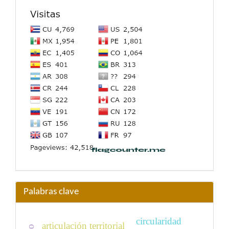
Palabras clave
circularidad
articulación territorial