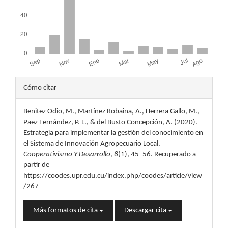
Detalles
Cómo citar
del
Benitez Odio, M., Martínez Robaina, A., Herrera Gallo, M.,
artículo
Paez Fernández, P. L., & del Busto Concepción, A. (2020).
Estrategia para implementar la gestión del conocimiento en
el Sistema de Innovación Agropecuario Local.
Cooperativismo Y Desarrollo
,
8
(1), 45–56. Recuperado a
partir de
https://coodes.upr.edu.cu/index.php/coodes/article/view
/267
Más formatos de cita
Descargar cita