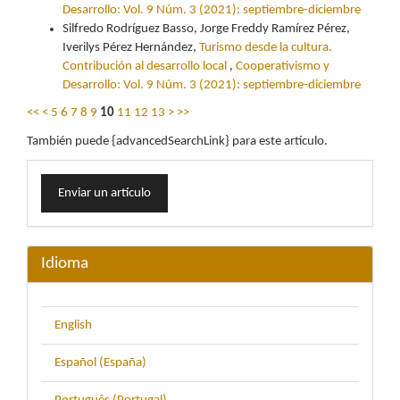
Desarrollo: Vol. 9 Núm. 3 (2021): septiembre-diciembre
Silfredo Rodríguez Basso, Jorge Freddy Ramírez Pérez,
Iverilys Pérez Hernández,
Turismo desde la cultura.
Contribución al desarrollo local
,
Cooperativismo y
Desarrollo: Vol. 9 Núm. 3 (2021): septiembre-diciembre
<<
<
5
6
7
8
9
10
11
12
13
>
>>
También puede {advancedSearchLink} para este artículo.
Enviar
Enviar un artículo
un
artículo
Idioma
English
Español (España)