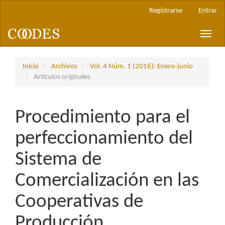
Navegación
Registrarse
Entrar
principal
Contenido
Toggle
principal
naviga
Barra
lateral
Inicio
Archivos
Vol. 4 Núm. 1 (2016): Enero-junio
Artículos originales
Procedimiento para el
perfeccionamiento del
Sistema de
Comercialización en las
Cooperativas de
Producción