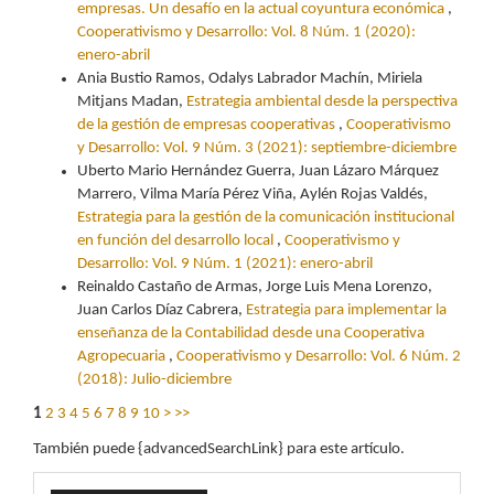
empresas. Un desafío en la actual coyuntura económica
,
Cooperativismo y Desarrollo: Vol. 8 Núm. 1 (2020):
enero-abril
Ania Bustio Ramos, Odalys Labrador Machín, Miriela
Mitjans Madan,
Estrategia ambiental desde la perspectiva
de la gestión de empresas cooperativas
,
Cooperativismo
y Desarrollo: Vol. 9 Núm. 3 (2021): septiembre-diciembre
Uberto Mario Hernández Guerra, Juan Lázaro Márquez
Marrero, Vilma María Pérez Viña, Aylén Rojas Valdés,
Estrategia para la gestión de la comunicación institucional
en función del desarrollo local
,
Cooperativismo y
Desarrollo: Vol. 9 Núm. 1 (2021): enero-abril
Reinaldo Castaño de Armas, Jorge Luis Mena Lorenzo,
Juan Carlos Díaz Cabrera,
Estrategia para implementar la
enseñanza de la Contabilidad desde una Cooperativa
Agropecuaria
,
Cooperativismo y Desarrollo: Vol. 6 Núm. 2
(2018): Julio-diciembre
1
2
3
4
5
6
7
8
9
10
>
>>
También puede {advancedSearchLink} para este artículo.
Enviar