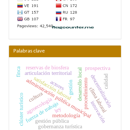
Palabras clave
reservas de biosfera
prospectiva
finca
desarrollo local
articulación territorial
descentralización
calidad
satisfacción laboral
administración pública municipal
procedimiento
actores
gestión
clima laboral
cultura
clúster turístico
agroecología
innovación
fuerza de trabajo
ley
metodología
gestión pública
gobernanza turística