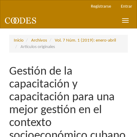
Navegación
Registrarse
Entrar
principal
Contenido
Toggle
principal
naviga
Barra
lateral
Inicio
Archivos
Vol. 7 Núm. 1 (2019): enero-abril
Artículos originales
Gestión de la
capacitación y
capacitación para una
mejor gestión en el
contexto
socioeconómico cubano