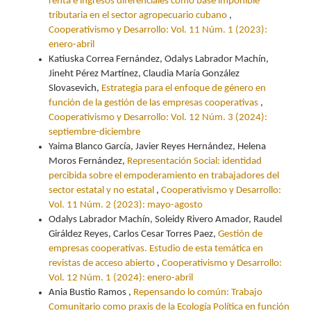
renta e ingresos diferenciales como base imponible
tributaria en el sector agropecuario cubano
,
Cooperativismo y Desarrollo: Vol. 11 Núm. 1 (2023):
enero-abril
Katiuska Correa Fernández, Odalys Labrador Machín,
Jineht Pérez Martínez, Claudia María González
Slovasevich,
Estrategia para el enfoque de género en
función de la gestión de las empresas cooperativas
,
Cooperativismo y Desarrollo: Vol. 12 Núm. 3 (2024):
septiembre-diciembre
Yaima Blanco García, Javier Reyes Hernández, Helena
Moros Fernández,
Representación Social: identidad
percibida sobre el empoderamiento en trabajadores del
sector estatal y no estatal
,
Cooperativismo y Desarrollo:
Vol. 11 Núm. 2 (2023): mayo-agosto
Odalys Labrador Machín, Soleidy Rivero Amador, Raudel
Giráldez Reyes, Carlos Cesar Torres Paez,
Gestión de
empresas cooperativas. Estudio de esta temática en
revistas de acceso abierto
,
Cooperativismo y Desarrollo:
Vol. 12 Núm. 1 (2024): enero-abril
Ania Bustio Ramos ,
Repensando lo común: Trabajo
Comunitario como praxis de la Ecología Política en función