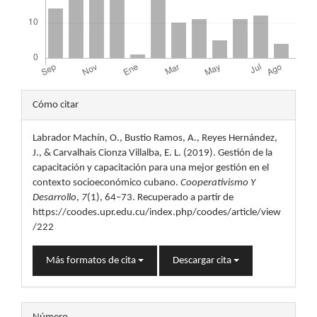
Detalles
Cómo citar
del
Labrador Machín, O., Bustio Ramos, A., Reyes Hernández,
artículo
J., & Carvalhais Cionza Villalba, E. L. (2019). Gestión de la
capacitación y capacitación para una mejor gestión en el
contexto socioeconómico cubano.
Cooperativismo Y
Desarrollo
,
7
(1), 64–73. Recuperado a partir de
https://coodes.upr.edu.cu/index.php/coodes/article/view
/222
Más formatos de cita
Descargar cita