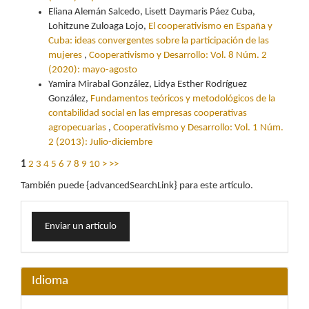
Eliana Alemán Salcedo, Lisett Daymaris Páez Cuba,
Lohitzune Zuloaga Lojo,
El cooperativismo en España y
Cuba: ideas convergentes sobre la participación de las
mujeres
,
Cooperativismo y Desarrollo: Vol. 8 Núm. 2
(2020): mayo-agosto
Yamira Mirabal González, Lidya Esther Rodríguez
González,
Fundamentos teóricos y metodológicos de la
contabilidad social en las empresas cooperativas
agropecuarias
,
Cooperativismo y Desarrollo: Vol. 1 Núm.
2 (2013): Julio-diciembre
1
2
3
4
5
6
7
8
9
10
>
>>
También puede {advancedSearchLink} para este artículo.
Enviar
Enviar un artículo
un
artículo
Idioma