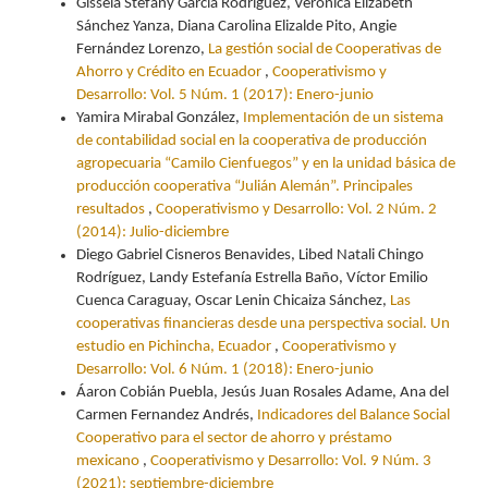
Gissela Stefany García Rodríguez, Verónica Elizabeth
Sánchez Yanza, Diana Carolina Elizalde Pito, Angie
Fernández Lorenzo,
La gestión social de Cooperativas de
Ahorro y Crédito en Ecuador
,
Cooperativismo y
Desarrollo: Vol. 5 Núm. 1 (2017): Enero-junio
Yamira Mirabal González,
Implementación de un sistema
de contabilidad social en la cooperativa de producción
agropecuaria “Camilo Cienfuegos” y en la unidad básica de
producción cooperativa “Julián Alemán”. Principales
resultados
,
Cooperativismo y Desarrollo: Vol. 2 Núm. 2
(2014): Julio-diciembre
Diego Gabriel Cisneros Benavides, Libed Natali Chingo
Rodríguez, Landy Estefanía Estrella Baño, Víctor Emilio
Cuenca Caraguay, Oscar Lenin Chicaiza Sánchez,
Las
cooperativas financieras desde una perspectiva social. Un
estudio en Pichincha, Ecuador
,
Cooperativismo y
Desarrollo: Vol. 6 Núm. 1 (2018): Enero-junio
Áaron Cobián Puebla, Jesús Juan Rosales Adame, Ana del
Carmen Fernandez Andrés,
Indicadores del Balance Social
Cooperativo para el sector de ahorro y préstamo
mexicano
,
Cooperativismo y Desarrollo: Vol. 9 Núm. 3
(2021): septiembre-diciembre