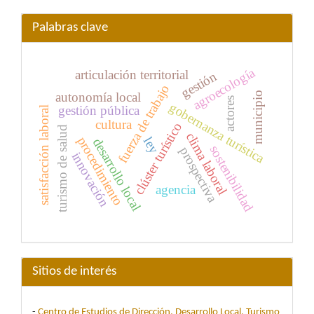
Palabras clave
agroecología
articulación territorial
gestión
fuerza de trabajo
municipio
autonomía local
actores
gobernanza turística
gestión pública
satisfacción laboral
cultura
clúster turístico
turismo de salud
clima laboral
procedimiento
ley
desarrollo local
sostenibilidad
prospectiva
innovación
agencia
Sitios de interés
-
Centro de Estudios de Dirección, Desarrollo Local, Turismo