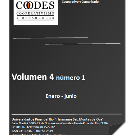
lateral
del
artículo