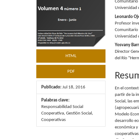
Comunitario 
Universidad 
Leonardo O
Profesor inv
Comunitario 
Universidad 
Yosvany Bar
Director Gen
HTML
del Río "Her
PDF
Resu
Publicado:
Jul 18, 2016
En el contex
partir de la 
Palabras clave:
Social, las 
Responsabilidad Social
(agropecuari
Cooperativa, Gestión Social,
Modelo Econó
Cooperativas
desarrollo ec
económica y s
cooperativas