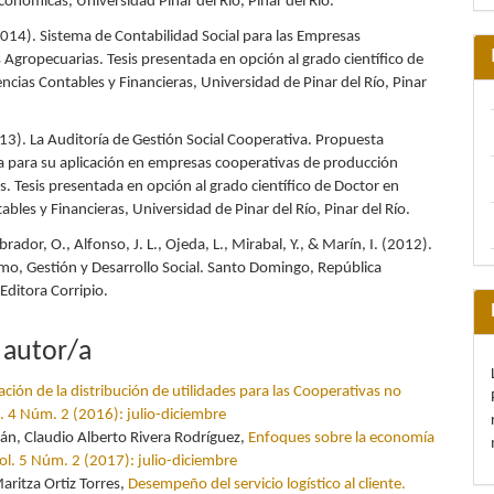
conómicas, Universidad Pinar del Río, Pinar del Río.
2014). Sistema de Contabilidad Social para las Empresas
 Agropecuarias. Tesis presentada en opción al grado científico de
ncias Contables y Financieras, Universidad de Pinar del Río, Pinar
013). La Auditoría de Gestión Social Cooperativa. Propuesta
 para su aplicación en empresas cooperativas de producción
. Tesis presentada en opción al grado científico de Doctor en
ables y Financieras, Universidad de Pinar del Río, Pinar del Río.
brador, O., Alfonso, J. L., Ojeda, L., Mirabal, Y., & Marín, I. (2012).
mo, Gestión y Desarrollo Social. Santo Domingo, República
Editora Corripio.
 autor/a
cación de la distribución de utilidades para las Cooperativas no
. 4 Núm. 2 (2016): julio-diciembre
án, Claudio Alberto Rivera Rodríguez,
Enfoques sobre la economía
ol. 5 Núm. 2 (2017): julio-diciembre
ritza Ortiz Torres,
Desempeño del servicio logístico al cliente.