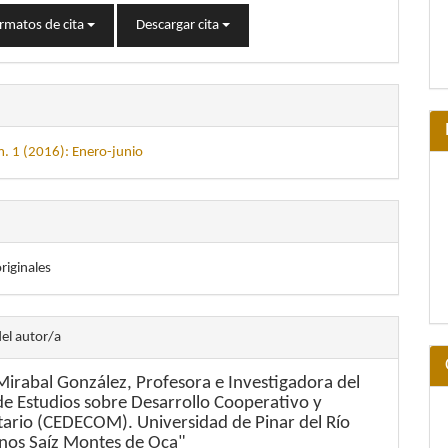
rmatos de cita
Descargar cita
m. 1 (2016): Enero-junio
originales
del autor/a
Mirabal González,
Profesora e Investigadora del
de Estudios sobre Desarrollo Cooperativo y
ario (CEDECOM). Universidad de Pinar del Río
os Saíz Montes de Oca"