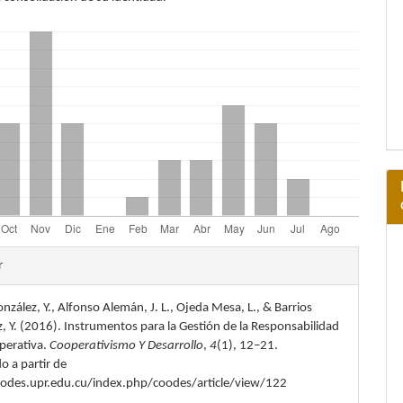
les
r
nzález, Y., Alfonso Alemán, J. L., Ojeda Mesa, L., & Barrios
lo
 Y. (2016). Instrumentos para la Gestión de la Responsabilidad
perativa.
Cooperativismo Y Desarrollo
,
4
(1), 12–21.
o a partir de
oodes.upr.edu.cu/index.php/coodes/article/view/122