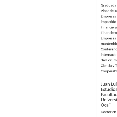
Graduada d
Pinar del 
Empresas A
impartido 
Financiera
Financiero
Empresas C
mantenido 
Conferenci
internacio
del Forum 
Ciencia y 
Cooperati
Juan Lu
Estudio
Faculta
Univers
Oca"
Doctor en