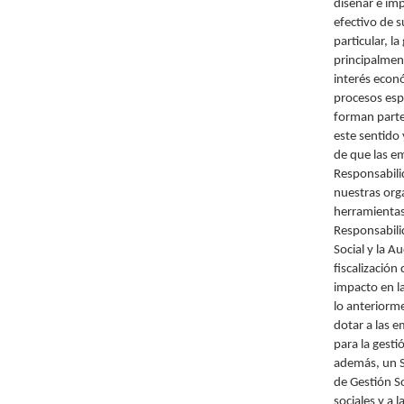
diseñar e im
efectivo de 
particular, l
principalmen
interés econó
procesos esp
forman parte
este sentido
de que las e
Responsabilid
nuestras org
herramientas
Responsabilid
Social y la A
fiscalización
impacto en la
lo anteriorme
dotar a las 
para la gesti
además, un S
de Gestión S
sociales y a 