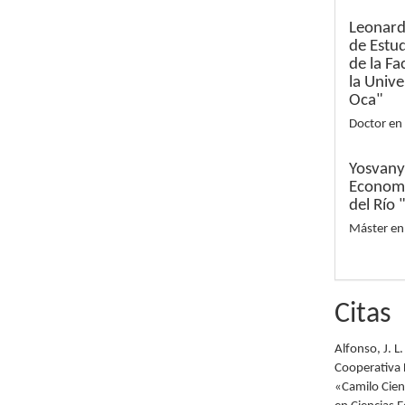
Leonar
de Estu
de la F
la Univ
Oca"
Doctor en 
Yosvany
Economí
del Río
Máster en
Citas
Alfonso, J. L
Cooperativa 
«Camilo Cien