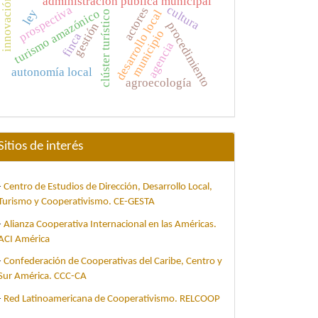
administración pública municipal
innovación
cultura
prospectiva
actores
turismo amazónico
ley
desarrollo local
clúster turístico
procedimiento
gestión
municipio
finca
agencia
autonomía local
agroecología
Sitios de interés
-
Centro de Estudios de Dirección, Desarrollo Local,
Turismo y Cooperativismo. CE-GESTA
-
Alianza Cooperativa Internacional en las Américas.
ACI América
-
Confederación de Cooperativas del Caribe, Centro y
Sur América. CCC-CA
-
Red Latinoamericana de Cooperativismo. RELCOOP