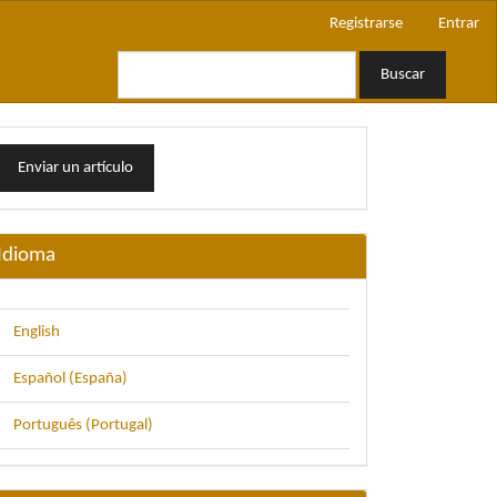
Registrarse
Entrar
Buscar
nviar
Enviar un artículo
n
rtículo
Idioma
English
Español (España)
Português (Portugal)