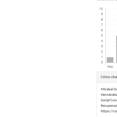
Descargas
Detal
Cómo cita
del
Mirabal Go
artícu
Hernández,
Social Coo
Recuperad
https://c