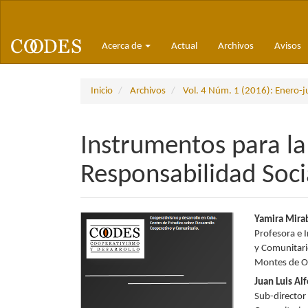
Navegación
principal
Contenido
Acerca de
Actual
Archivos
Avisos
principal
Barra
lateral
Inicio
Archivos
Vol. 4 Núm. 1 (2016): Enero-j
Instrumentos para la
Responsabilidad Soci
Barra
Conte
Yamira Mira
Profesora e 
lateral
princi
y Comunitari
Montes de O
del
del
Juan Luis A
artículo
artícu
Sub-director