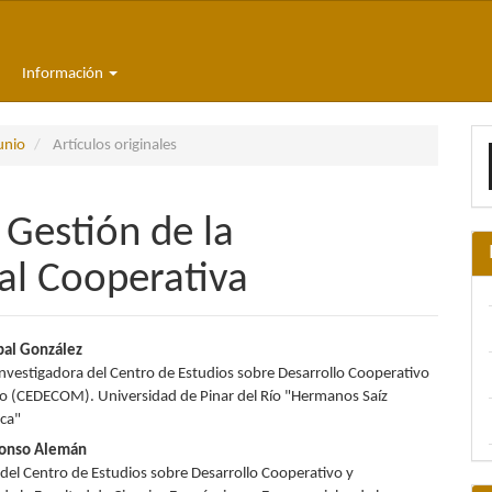
Información
E
unio
Artículos originales
u
a
 Gestión de la
al Cooperativa
nido
bal González
Investigadora del Centro de Estudios sobre Desarrollo Cooperativo
pal
o (CEDECOM). Universidad de Pinar del Río "Hermanos Saíz
ca"
lfonso Alemán
lo
 del Centro de Estudios sobre Desarrollo Cooperativo y