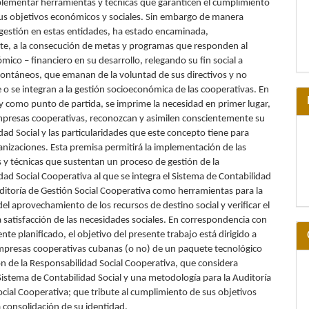
plementar herramientas y técnicas que garanticen el cumplimiento
sus objetivos económicos y sociales. Sin embargo de manera
a gestión en estas entidades, ha estado encaminada,
te, a la consecución de metas y programas que responden al
mico – financiero en su desarrollo, relegando su fin social a
ontáneos, que emanan de la voluntad de sus directivos y no
 o se integran a la gestión socioeconómica de las cooperativas. En
 y como punto de partida, se imprime la necesidad en primer lugar,
mpresas cooperativas, reconozcan y asimilen conscientemente su
ad Social y las particularidades que este concepto tiene para
anizaciones. Esta premisa permitirá la implementación de las
 y técnicas que sustentan un proceso de gestión de la
ad Social Cooperativa al que se integra el Sistema de Contabilidad
uditoría de Gestión Social Cooperativa como herramientas para la
 del aprovechamiento de los recursos de destino social y verificar el
 satisfacción de las necesidades sociales. En correspondencia con
nte planificado, el objetivo del presente trabajo está dirigido a
empresas cooperativas cubanas (o no) de un paquete tecnológico
ón de la Responsabilidad Social Cooperativa, que considera
istema de Contabilidad Social y una metodología para la Auditoría
ocial Cooperativa; que tribute al cumplimiento de sus objetivos
la consolidación de su identidad.