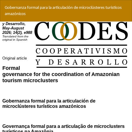
Volver
Gobernanza formal para la articulación de microclústeres turísticos
a
amazónicos
los
detalles
del
artículo