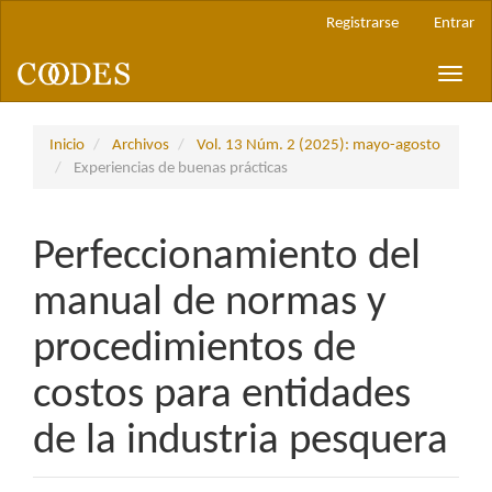
Navegación
Registrarse
Entrar
principal
Contenido
Toggle
principal
naviga
Barra
lateral
Inicio
Archivos
Vol. 13 Núm. 2 (2025): mayo-agosto
Experiencias de buenas prácticas
Perfeccionamiento del
manual de normas y
procedimientos de
costos para entidades
de la industria pesquera