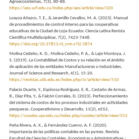
Agroecosistemas, 7(3), 80-88.
https://aes.ucf.edu.cu/index.php/aes/article/view/320
Loayza Añazco, T. E., & Jaramillo Cevallos, M. A. (2023). Manual
de procedimientos de control interno para las cooperativas
educativas de la Ciudad de Loja-Ecuador. Ciencia Latina Revista
Científica Multidisciplinar, 7(2), 7423-7448.
https://doi.org/10.37811/cl_rcm.v7i2.5874
Molina Cedeño, K. D., Molina Cedeño, P. A., & Laje Montoya, J.
S. (2019). La Contabilidad de Costos y su relación en el ámbito
de aplicación de las entidades Manufactureras o Industriales.
Journal of Science and Research, 4(1), 15-20.
https://revistas.utb.edu.ec/index.php/sr/article/view/510
Palacio Duarte, Y., Espinosa Rodríguez, E. R., Castaño de Armas,
R., Díaz Pita, Y., & Falcón Corrales, D. (2023). Perfeccionamiento
del sistema de costos de los procesos industriales en actividades
pesqueras. Cooperativismo y Desarrollo, 11(2), e552.
https://coodes.upr.edu.cu/index.php/coodes/article/view/552
Peña Rivera, A. X., & Fernández Cuervo, A. F. (2020).
Importancia de las políticas contables en las pymes. Revista
Facultad de Ciencias Contables, Económicas y Administrativas -