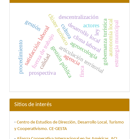
clúster turístico
descentralización
gestión
gobernanza turística
autonomía local
estrategia municipal
desarrollo local
actores
cultura
satisfacción laboral
ley
fuerza de trabajo
clima laboral
agroecología
procedimiento
articulación territorial
gestión pública
agencia
calidad
finca
prospectiva
Sitios de interés
-
Centro de Estudios de Dirección, Desarrollo Local, Turismo
y Cooperativismo. CE-GESTA
-
Alianza Cooperativa Internacional en las Américas. ACI