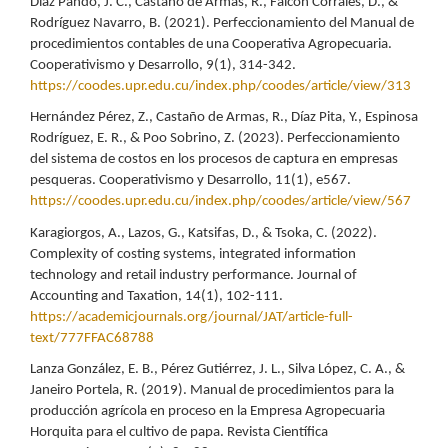
Díaz Pando, J. C., Castaño de Armas, R., Falcón Corrales, D., &
Rodríguez Navarro, B. (2021). Perfeccionamiento del Manual de
procedimientos contables de una Cooperativa Agropecuaria.
Cooperativismo y Desarrollo, 9(1), 314-342.
https://coodes.upr.edu.cu/index.php/coodes/article/view/313
Hernández Pérez, Z., Castaño de Armas, R., Díaz Pita, Y., Espinosa
Rodríguez, E. R., & Poo Sobrino, Z. (2023). Perfeccionamiento
del sistema de costos en los procesos de captura en empresas
pesqueras. Cooperativismo y Desarrollo, 11(1), e567.
https://coodes.upr.edu.cu/index.php/coodes/article/view/567
Karagiorgos, A., Lazos, G., Katsifas, D., & Tsoka, C. (2022).
Complexity of costing systems, integrated information
technology and retail industry performance. Journal of
Accounting and Taxation, 14(1), 102-111.
https://academicjournals.org/journal/JAT/article-full-
text/777FFAC68788
Lanza González, E. B., Pérez Gutiérrez, J. L., Silva López, C. A., &
Janeiro Portela, R. (2019). Manual de procedimientos para la
producción agrícola en proceso en la Empresa Agropecuaria
Horquita para el cultivo de papa. Revista Científica