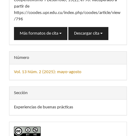
Cooperativismo Y Desarrollo
,
13
(2), e796. Recuperado a
partir de
https://coodes.upr.edu.cu/index.php/coodes/article/view
/796
Más formatos de cita
Descargar cita
Número
Vol. 13 Núm. 2 (2025): mayo-agosto
Sección
Experiencias de buenas prácticas