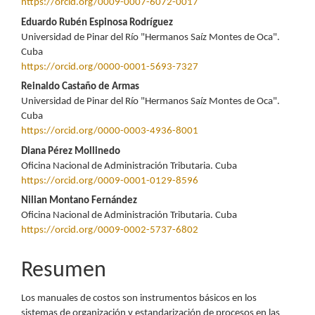
principal
https://orcid.org/0009-0007-6072-0017
del
Eduardo Rubén Espinosa Rodríguez
Universidad de Pinar del Río "Hermanos Saíz Montes de Oca".
artículo
Cuba
https://orcid.org/0000-0001-5693-7327
Reinaldo Castaño de Armas
Universidad de Pinar del Río "Hermanos Saíz Montes de Oca".
Cuba
https://orcid.org/0000-0003-4936-8001
Diana Pérez Mollinedo
Oficina Nacional de Administración Tributaria. Cuba
https://orcid.org/0009-0001-0129-8596
Nilian Montano Fernández
Oficina Nacional de Administración Tributaria. Cuba
https://orcid.org/0009-0002-5737-6802
Resumen
Los manuales de costos son instrumentos básicos en los
sistemas de organización y estandarización de procesos en las