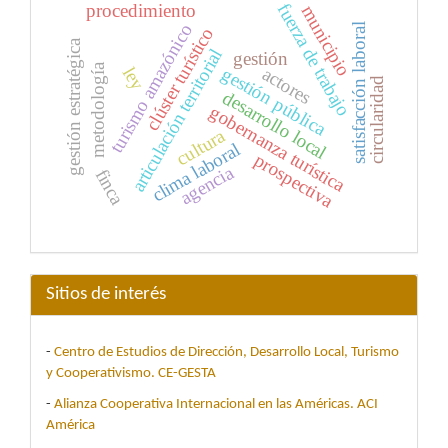
procedimiento
fuerza de trabajo
municipio
turismo amazónico
satisfacción laboral
clúster turístico
gestión estratégica
articulación territorial
gestión
metodología
gestión pública
ley
actores
circularidad
desarrollo local
gobernanza turística
cultura
clima laboral
prospectiva
agencia
finca
Sitios de interés
-
Centro de Estudios de Dirección, Desarrollo Local, Turismo
y Cooperativismo. CE-GESTA
-
Alianza Cooperativa Internacional en las Américas. ACI
América