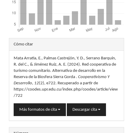
Detalles
Cómo citar
del
Mata Arratia, E., Palmas Castrejón, Y. D., Serrano Barquín,
artículo
R. del C., & Jiménez Ruíz, A. E. (2024). Red cooperativa de
turismo comunitario. Alternativa de desarrollo en la
Reserva de la Biosfera Sierra Gorda .
Cooperativismo Y
Desarrollo
,
12
(2), e722. Recuperado a partir de
https://coodes.upr.edu.cu/index.php/coodes/article/view
/722
Más formatos de cita
Descargar cita