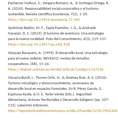
Pacherres Nolivos, S., Vergara Romero, A., & Sorhegui Ortega, R.
A. (2020). Responsabilidad social corporativa y el turismo
sostenible. Revista científica Ecociencia, 7(2), 1-20.
https://doi.org/10.21855/ecociencia.72.340
Quiñónez Bedón, M. F., Tapia Pazmiño, J. G., & Andrade
Naranjo, D. S. (2019). El turismo de aventura: Una estrategia
para la nueva ruralidad. Polo del Conocimiento, 4(3), 119-137.
https://doi.org/10.23857/pc.v4i3.928
Vázquez Barquero, A. (1999). El desarrollo local: Una estrategia
para el nuevo milenio. REVESCO: revista de estudios
cooperativos, (68), 15-24.
https://dialnet.unirioja.es/servlet/articulo?codigo=1147536
Vizcarra Bordi, I., Thome Ortiz, H., & Jiménez Ruiz, A. E. (2016).
Turismo micológico y etnoconocimiento, escenarios de
desarrollo local en espacios forestales. En R. Pérez Garcés, E.
Espinosa Ayala, & O. E. Terán Varela (Eds.), Seguridad
Alimentaria, Actores Territoriales y Desarrollo Edógeno (pp. 107-
132). Laberinto Ediciones.
http://repositorioslatinoamericanos.uchile.cl/handle/2250/2903300