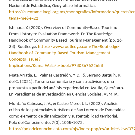
Nacional de Estadística, Geografía e Informática.
https://cuentame.inegi.org.mx/monografias/informacion/queret/terr
tema=me&e=22
Ishihara, Y. (2020). Overview of Community-Based Tourism:
From History to Evaluation Framework. En The Routledge
Handbook of Community Based Tourism Management (pp. 26-
38). Routledge.
https://www.routledge.com/The-Routledge-
Handbook-of-Community-Based-Tourism-Management-
Concepts-Issues?
Implications/KumarWalia/p/book/9780367622688
Mata Arratia, E., Palmas Castrejón, Y. D., & Serrano Barquín, R.
del C. (2021). Turismo comunitario y constructivismo; una
propuesta a partir del análisis experiencial en Ayutla, Querétaro.
En Paradigmas de Investigación en Ciencias Sociales. ASMIIA.
Montaño Cabezas, J. V., & Castro Mero, J. L. (2022). Análisis
crítico de los potenciales turísticos de San Lorenzo de Esmeraldas
como elemento de dinamización y sustentabilidad territorial.
Polo del Conocimiento, 7(3), 1058-1072.
https://polodelconocimiento.com/ojs/index.php/es/article/view/37