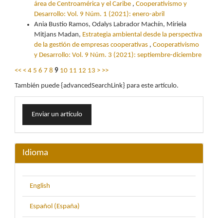
área de Centroamérica y el Caribe
,
Cooperativismo y
Desarrollo: Vol. 9 Núm. 1 (2021): enero-abril
Ania Bustio Ramos, Odalys Labrador Machín, Miriela
Mitjans Madan,
Estrategia ambiental desde la perspectiva
de la gestión de empresas cooperativas
,
Cooperativismo
y Desarrollo: Vol. 9 Núm. 3 (2021): septiembre-diciembre
<<
<
4
5
6
7
8
9
10
11
12
13
>
>>
También puede {advancedSearchLink} para este artículo.
Enviar
Enviar un artículo
un
artículo
Idioma
English
Español (España)