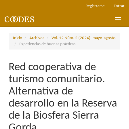
Navegación
Registrarse
Entrar
principal
Contenido
Toggle
principal
naviga
Barra
lateral
Inicio
Archivos
Vol. 12 Núm. 2 (2024): mayo-agosto
Experiencias de buenas prácticas
Red cooperativa de
turismo comunitario.
Alternativa de
desarrollo en la Reserva
de la Biosfera Sierra
Gorda