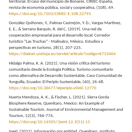
territorial. El caso del municipio de Bonares. CIRIEC-España,
revista de economía pública, social y cooperativa, (108), 69.
https://doi.org/10.7203/CIRIEC-E.108.22793
González Quiñones, Y., Palmas Castrejón, Y. D., Vargas Martínez,
E. E., & Serrano Barquín, R. del C. (2019). Una red de
cooperación empresarial para el desarrollo local: Corredor
turístico "Las Truchas" - Malinalco, México. Estudios y
perspectivas en turismo, 28(1), 207-225.
https://dialnet.unirioja.es/servlet/articulo?codigo=6733404
Hidalgo Palma, K. A. (2021). Una visión crítica del turismo
comunitario desde la Ecología Política. Turismo comunitario
como alternativa de Desarrollo Sustentable. Caso Comunidad de
Yunguilla, Ecuador. El Periplo Sustentable, (40), 26-48.
https://doi.org/10.36677/elperiplo.v0i40.12770
Huerta Mendoza, A. K., & Fischer, L. (2021). Sierra Gorda
Biosphere Reserve, Querétaro, Mexico: An Example of
Sustainable Tourism. Journal of Environmental Management and
Tourism, 12(3), 766-774.
https://doi.org/10.14505//jemt.12.3(51).15
Inegi. (2021). Información por entidad. Querétaro. Instituto