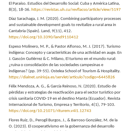
El Paraíso. Estudios del Desarrollo Social: Cuba y América Latina,
8(3), 18-36.
https://revistas.uh.cu/revflacso/article/view/5197
Díaz Sarachaga, J. M. (2020). Combining participatory processes
and sustainable development goals to revitalize a rural area in
Cantabria (Spain). Land, 9(11), 412.
https://doi.org/10.3390/land9110412
Espeso Molinero, M. P., & Pastor Alfonso, M. J. (2017). Turismo
indígena: Concepto y características de una actividad en auge. En
J. Gascón Gutiérrez & C. Milano, El turismo en el mundo rural:
¿ruina o consolidación de las sociedades campesinas e
indígenas? (pp. 39-55). Ostelea School of Tourism & Hospitality.
https://dialnet.unirioja.es/servlet/articulo?codigo=6445826
Félix Mendoza, A. G., & García Reinoso, N. (2020). Estudio de
pérdidas y estrategias de reactivación para el sector turístico por
crisis sanitaria COVID-19 en el destino Manta (Ecuador). Revista
Internacional de Turismo, Empresa y Territorio, 4(1), 79-103.
https://doi.org/10.21071/riturem.v4i1.12743
Flores Ruiz, D., Perogil Burgos, J., & Barroso González, M. de la
O. (2023). El cooperativismo en la gobernanza del desarrollo