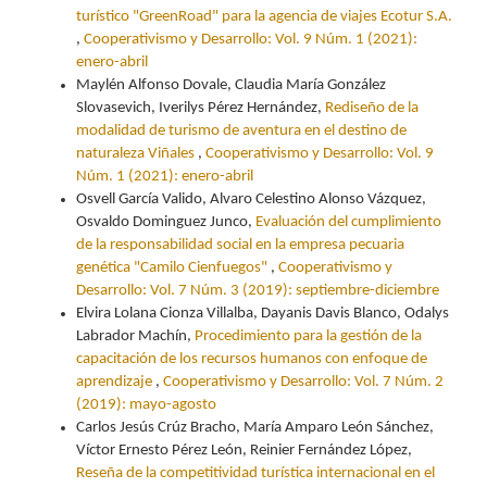
turístico "GreenRoad" para la agencia de viajes Ecotur S.A.
,
Cooperativismo y Desarrollo: Vol. 9 Núm. 1 (2021):
enero-abril
Maylén Alfonso Dovale, Claudia María González
Slovasevich, Iverilys Pérez Hernández,
Rediseño de la
modalidad de turismo de aventura en el destino de
naturaleza Viñales
,
Cooperativismo y Desarrollo: Vol. 9
Núm. 1 (2021): enero-abril
Osvell García Valido, Alvaro Celestino Alonso Vázquez,
Osvaldo Dominguez Junco,
Evaluación del cumplimiento
de la responsabilidad social en la empresa pecuaria
genética "Camilo Cienfuegos"
,
Cooperativismo y
Desarrollo: Vol. 7 Núm. 3 (2019): septiembre-diciembre
Elvira Lolana Cionza Villalba, Dayanis Davis Blanco, Odalys
Labrador Machín,
Procedimiento para la gestión de la
capacitación de los recursos humanos con enfoque de
aprendizaje
,
Cooperativismo y Desarrollo: Vol. 7 Núm. 2
(2019): mayo-agosto
Carlos Jesús Crúz Bracho, María Amparo León Sánchez,
Víctor Ernesto Pérez León, Reinier Fernández López,
Reseña de la competitividad turística internacional en el