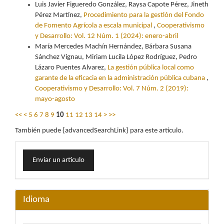
Luis Javier Figueredo González, Raysa Capote Pérez, Jineth
Pérez Martínez,
Procedimiento para la gestión del Fondo
de Fomento Agrícola a escala municipal
,
Cooperativismo
y Desarrollo: Vol. 12 Núm. 1 (2024): enero-abril
María Mercedes Machín Hernández, Bárbara Susana
Sánchez Vignau, Miriam Lucila López Rodríguez, Pedro
Lázaro Puentes Alvarez,
La gestión pública local como
garante de la eficacia en la administración pública cubana
,
Cooperativismo y Desarrollo: Vol. 7 Núm. 2 (2019):
mayo-agosto
<<
<
5
6
7
8
9
10
11
12
13
14
>
>>
También puede {advancedSearchLink} para este artículo.
Enviar
Enviar un artículo
un
artículo
Idioma