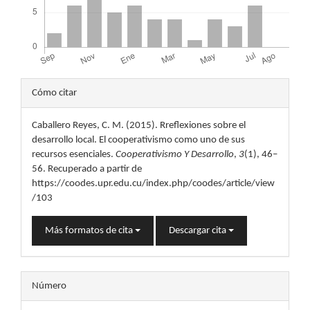
Detalles
Cómo citar
del
Caballero Reyes, C. M. (2015). Rreflexiones sobre el
artículo
desarrollo local. El cooperativismo como uno de sus
recursos esenciales.
Cooperativismo Y Desarrollo
,
3
(1), 46–
56. Recuperado a partir de
https://coodes.upr.edu.cu/index.php/coodes/article/view
/103
Más formatos de cita
Descargar cita
Número