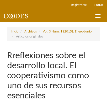
Navegación
Registrarse
Entrar
principal
Contenido
Toggle
principal
naviga
Barra
lateral
Inicio
Archivos
Vol. 3 Núm. 1 (2015): Enero-junio
Artículos originales
Rreflexiones sobre el
desarrollo local. El
cooperativismo como
uno de sus recursos
esenciales