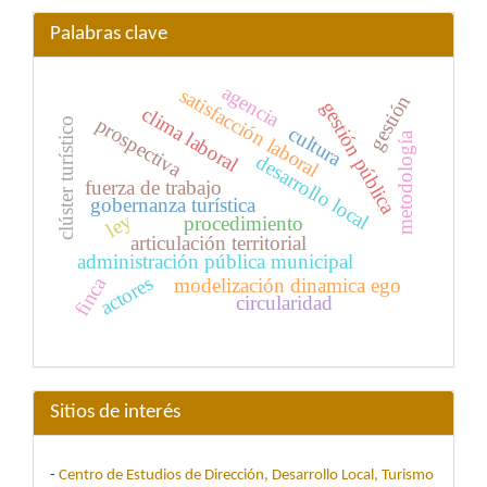
Palabras clave
agencia
satisfacción laboral
gestión
gestión pública
clima laboral
prospectiva
clúster turístico
cultura
metodología
desarrollo local
fuerza de trabajo
gobernanza turística
ley
procedimiento
articulación territorial
administración pública municipal
actores
finca
modelización dinamica ego
circularidad
Sitios de interés
-
Centro de Estudios de Dirección, Desarrollo Local, Turismo