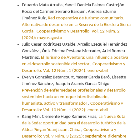
Eduardo Mata Arratia, Yanelli Daniela Palmas Castrejón,
Rocío del Carmen Serrano Barquín, Andrea Edurne
Jiménez Ruíz,
Red cooperativa de turismo comunitario.
Alternativa de desarrollo en la Reserva de la Biosfera Sierra
Gorda
,
Cooperativismo y Desarrollo: Vol. 12 Núm. 2
(2024): mayo-agosto
Julio Cesar Rodríguez Ugalde, Arcelio Ezequiel Fernández
González , Ónix Edelma Pestana Mercader, Ariel Romeu
Martínez,
El Turismo de Aventura: una influencia positiva
en el desarrollo sostenible del sector
,
Cooperativismo y
Desarrollo: Vol. 12 Núm. 1 (2024): enero-abril
Evelyn González Betancourt, Yasser García Baró, Lissette
Jiménez Sánchez, Joaquín Aramís García Dihigo,
Prevención de enfermedades profesionales y desarrollo
sostenible: hacia un enfoque interdisciplinario,
humanista, activo y transformador
,
Cooperativismo y
Desarrollo: Vol. 10 Núm. 1 (2022): enero-abril
Kang Min, Clemente Hugo Ramírez Frías,
La Nueva Ruta
de la Seda: oportunidad para el desarrollo turístico de la
Aldea Pingan Yuanjiacun, China
,
Cooperativismo y
Desarrollo: Vol. 9 Núm. 3 (2021): septiembre-diciembre