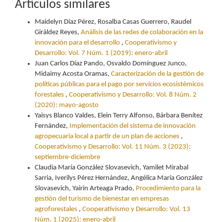
Artículos similares
Maidelyn Díaz Pérez, Rosalba Casas Guerrero, Raudel
Giráldez Reyes,
Análisis de las redes de colaboración en la
innovación para el desarrollo
,
Cooperativismo y
Desarrollo: Vol. 7 Núm. 1 (2019): enero-abril
Juan Carlos Díaz Pando, Osvaldo Domínguez Junco,
Midaimy Acosta Oramas,
Caracterización de la gestión de
políticas públicas para el pago por servicios ecosistémicos
forestales
,
Cooperativismo y Desarrollo: Vol. 8 Núm. 2
(2020): mayo-agosto
Yaisys Blanco Valdes, Elein Terry Alfonso, Bárbara Benítez
Fernández,
Implementación del sistema de innovación
agropecuaria local a partir de un plan de acciones
,
Cooperativismo y Desarrollo: Vol. 11 Núm. 3 (2023):
septiembre-diciembre
Claudia María González Slovasevich, Yamilet Mirabal
Sarria, Iverilys Pérez Hernández, Angélica María González
Slovasevich, Yairin Arteaga Prado,
Procedimiento para la
gestión del turismo de bienestar en empresas
agroforestales
,
Cooperativismo y Desarrollo: Vol. 13
Núm. 1 (2025): enero-abril