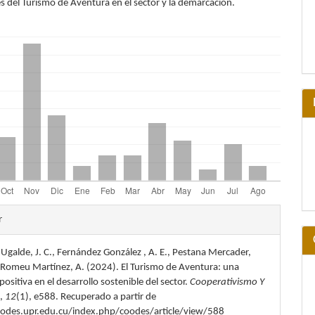
s del Turismo de Aventura en el sector y la demarcación.
les
r
Ugalde, J. C., Fernández González , A. E., Pestana Mercader,
lo
& Romeu Martínez, A. (2024). El Turismo de Aventura: una
 positiva en el desarrollo sostenible del sector.
Cooperativismo Y
o
,
12
(1), e588. Recuperado a partir de
oodes.upr.edu.cu/index.php/coodes/article/view/588