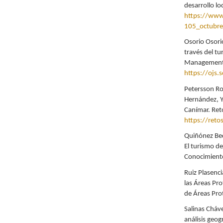
desarrollo lo
https://www
105_octubr
Osorio Osorio
través del tu
Management 
https://ojs.
Petersson Ro
Hernández, Y.
Canímar. Ret
https://reto
Quiñónez Bed
El turismo de
Conocimient
Ruiz Plasenci
las Áreas Pr
de Áreas Pro
Salinas Cháv
análisis geog