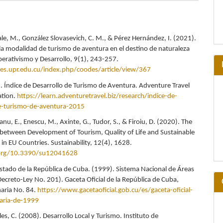
le, M., González Slovasevich, C. M., & Pérez Hernández, I. (2021).
la modalidad de turismo de aventura en el destino de naturaleza
perativismo y Desarrollo, 9(1), 243-257.
es.upr.edu.cu/index.php/coodes/article/view/367
. Índice de Desarrollo de Turismo de Aventura. Adventure Travel
ation.
https://learn.adventuretravel.biz/research/indice-de-
de-turismo-de-aventura-2015
ianu, E., Enescu, M., Axinte, G., Tudor, S., & Firoiu, D. (2020). The
 between Development of Tourism, Quality of Life and Sustainable
in EU Countries. Sustainability, 12(4), 1628.
.org/10.3390/su12041628
stado de la República de Cuba. (1999). Sistema Nacional de Áreas
Decreto-Ley No. 201). Gaceta Oficial de la República de Cuba,
naria No. 84.
https://www.gacetaoficial.gob.cu/es/gaceta-oficial-
aria-de-1999
es, C. (2008). Desarrollo Local y Turismo. Instituto de