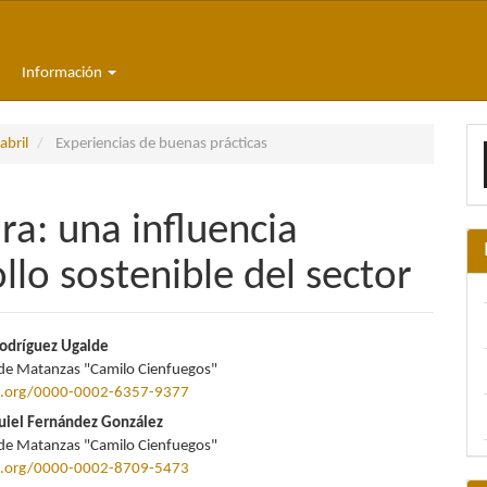
Información
E
abril
Experiencias de buenas prácticas
u
a
ra: una influencia
ollo sostenible del sector
nido
Rodríguez Ugalde
de Matanzas "Camilo Cienfuegos"
pal
id.org/0000-0002-6357-9377
quiel Fernández González
de Matanzas "Camilo Cienfuegos"
lo
id.org/0000-0002-8709-5473