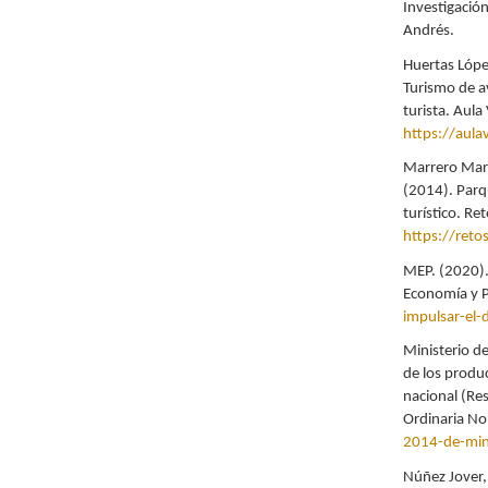
Investigación
Andrés.
Huertas López
Turismo de av
turista. Aula
https://aula
Marrero Marr
(2014). Parq
turístico. Ret
https://reto
MEP. (2020). 
Economía y P
impulsar-el-d
Ministerio d
de los produc
nacional (Res
Ordinaria No
2014-de-min
Núñez Jover,