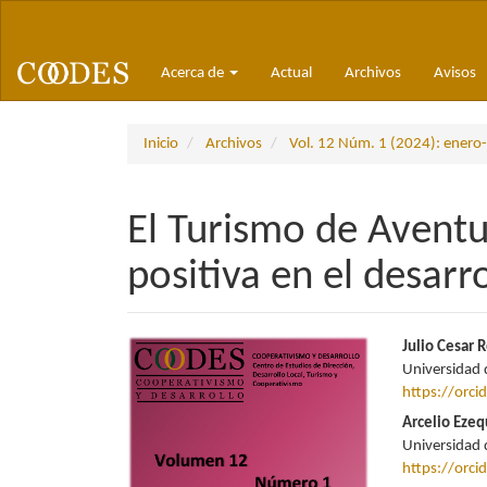
Navegación
principal
Contenido
Acerca de
Actual
Archivos
Avisos
principal
Barra
lateral
Inicio
Archivos
Vol. 12 Núm. 1 (2024): enero-
El Turismo de Aventu
positiva en el desarr
Barra
Conte
Julio Cesar 
Universidad 
lateral
princi
https://orc
del
del
Arcelio Eze
Universidad 
artículo
artícu
https://orc