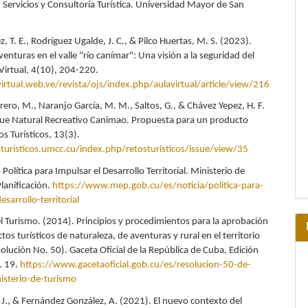
 Servicios y Consultoría Turística. Universidad Mayor de San
, T. E., Rodríguez Ugalde, J. C., & Pilco Huertas, M. S. (2023).
enturas en el valle "río canímar": Una visión a la seguridad del
 Virtual, 4(10), 204-220.
virtual.web.ve/revista/ojs/index.php/aulavirtual/article/view/216
ero, M., Naranjo García, M. M., Saltos, G., & Chávez Yepez, H. F.
ue Natural Recreativo Canimao. Propuesta para un producto
os Turísticos, 13(3).
sturisticos.umcc.cu/index.php/retosturisticos/issue/view/35
Política para Impulsar el Desarrollo Territorial. Ministerio de
lanificación.
https://www.mep.gob.cu/es/noticia/politica-para-
esarrollo-territorial
el Turismo. (2014). Principios y procedimientos para la aprobación
tos turísticos de naturaleza, de aventuras y rural en el territorio
olución No. 50). Gaceta Oficial de la República de Cuba, Edición
. 19.
https://www.gacetaoficial.gob.cu/es/resolucion-50-de-
isterio-de-turismo
 J., & Fernández González, A. (2021). El nuevo contexto del