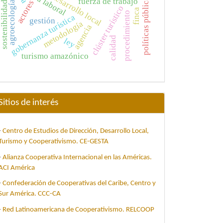
clima laboral
desarrollo local
políticas públicas
fuerza de trabajo
actores
agroecología
sostenibilidad
clúster turístico
finca
procedimiento
ontexto_cubano_Temas_104-
gobernanza turística
gestión
metodología
agencia
calidad
ley
turismo amazónico
Sitios de interés
-
Centro de Estudios de Dirección, Desarrollo Local,
Turismo y Cooperativismo. CE-GESTA
-
Alianza Cooperativa Internacional en las Américas.
ACI América
-
Confederación de Cooperativas del Caribe, Centro y
Sur América. CCC-CA
-
Red Latinoamericana de Cooperativismo. RELCOOP