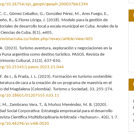
.org/10.26754/ojs_geoph/geoph.200037bis1394
C. C., Gómez Ceballos, G., González Pérez, M., Ares Fuego, E.,
ño, R., & Flores Lóriga, J. (2018). Modelo para la gestión de
ritoriales de desarrollo local a escala municipal en Cuba. Anales de la
Ciencias de Cuba, 8(1), e405.
evistaccuba.cu/index.php/revacc/article/view/405
 A. (2023). Turismo aventura, exploración y negociaciones en la
la Puna argentina como destino turístico. PASOS. Revista de
trimonio Cultural, 21(3), 637-650.
.org/10.25145/j.pasos.2023.21.044
 F. de J., & Prada, J. L. (2023). Formación en turismo sostenible:
iteratura de cara a la creación de un programa de maestría en el
 del Magdalena (Colombia). Turismo y Sociedad, 33, 255-274.
.org/10.18601/01207555.n33.11
r, M., Zambrano Vera, T., & Muñoz Menéndez, M. B. (2020).
ad Social Corporativa: Estrategia empresarial para el desarrollo
evista Científica Multidisciplinaria Arbitrada «Yachasun», 4(6), 1-7.
.org/10.46296/yc.v4i6.0020