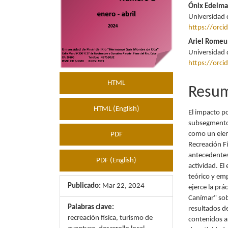
Ónix Edelma
Universidad 
https://orc
Ariel Romeu
Universidad 
https://orc
HTML
Resu
HTML (English)
El impacto po
subsegmento 
como un elem
PDF
Recreación F
antecedentes
PDF (English)
actividad. El
teórico y emp
Publicado:
Mar 22, 2024
ejerce la prá
Canímar" sobr
Palabras clave:
resultados d
recreación física, turismo de
contenidos as