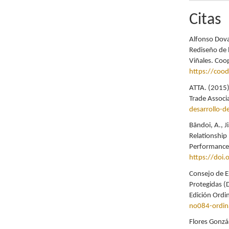
Citas
Alfonso Dova
Rediseño de 
Viñales. Coo
https://cood
ATTA. (2015)
Trade Associ
desarrollo-
Bãndoi, A., J
Relationship
Performance 
https://doi
Consejo de E
Protegidas (
Edición Ordi
no084-ordin
Flores Gonzál