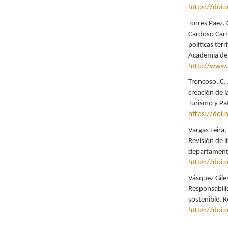
https://doi
Torres Paez, 
Cardoso Carre
políticas ter
Academia de 
http://www.r
Troncoso, C.
creación de 
Turismo y Pa
https://doi
Vargas Leira,
Revisión de l
departamento
https://doi
Vásquez Gile
Responsabilid
sostenible. R
https://doi