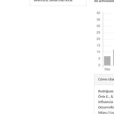
aventura, desarrollo local
de actividade
Descargas
Detal
Cómo cita
del
Rodríguez 
artícu
Ónix E., 
influencia
Desarroll
https://c