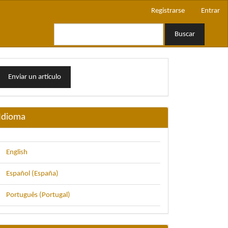
Registrarse
Entrar
Buscar
nviar
Enviar un artículo
n
rtículo
Idioma
English
Español (España)
Português (Portugal)