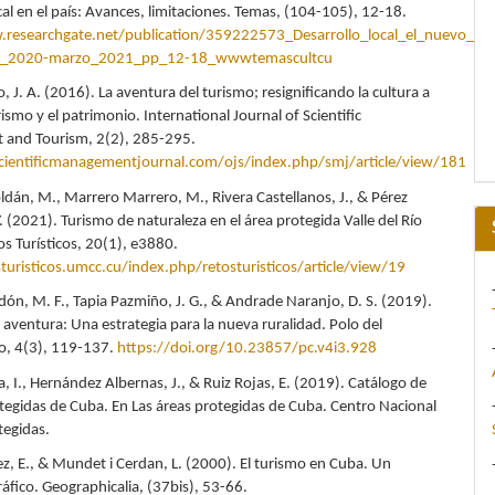
cal en el país: Avances, limitaciones. Temas, (104-105), 12-18.
.researchgate.net/publication/359222573_Desarrollo_local_el_nuevo_c
e_2020-marzo_2021_pp_12-18_wwwtemascultcu
, J. A. (2016). La aventura del turismo; resignificando la cultura a
rismo y el patrimonio. International Journal of Scientific
and Tourism, 2(2), 285-295.
scientificmanagementjournal.com/ojs/index.php/smj/article/view/181
ldán, M., Marrero Marrero, M., Rivera Castellanos, J., & Pérez
 (2021). Turismo de naturaleza en el área protegida Valle del Río
os Turísticos, 20(1), e3880.
sturisticos.umcc.cu/index.php/retosturisticos/article/view/19
ón, M. F., Tapia Pazmiño, J. G., & Andrade Naranjo, D. S. (2019).
 aventura: Una estrategia para la nueva ruralidad. Polo del
o, 4(3), 119-137.
https://doi.org/10.23857/pc.v4i3.928
a, I., Hernández Albernas, J., & Ruiz Rojas, E. (2019). Catálogo de
otegidas de Cuba. En Las áreas protegidas de Cuba. Centro Nacional
tegidas.
ez, E., & Mundet i Cerdan, L. (2000). El turismo en Cuba. Un
ráfico. Geographicalia, (37bis), 53-66.