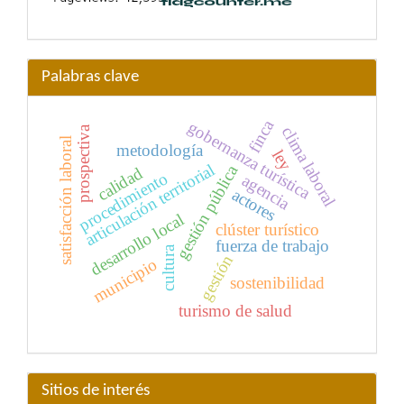
Palabras clave
finca
gobernanza turística
clima laboral
prospectiva
satisfacción laboral
metodología
ley
articulación territorial
gestión pública
calidad
procedimiento
agencia
actores
desarrollo local
clúster turístico
fuerza de trabajo
cultura
gestión
municipio
sostenibilidad
turismo de salud
Sitios de interés