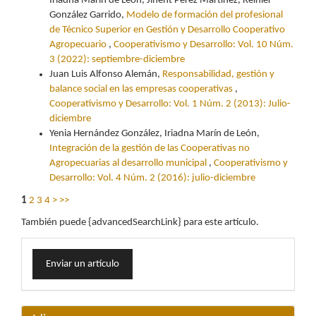
Iriadna Marín de León, Jineht Pérez Martínez, Reinier
González Garrido,
Modelo de formación del profesional
de Técnico Superior en Gestión y Desarrollo Cooperativo
Agropecuario
,
Cooperativismo y Desarrollo: Vol. 10 Núm.
3 (2022): septiembre-diciembre
Juan Luis Alfonso Alemán,
Responsabilidad, gestión y
balance social en las empresas cooperativas
,
Cooperativismo y Desarrollo: Vol. 1 Núm. 2 (2013): Julio-
diciembre
Yenia Hernández González, Iriadna Marín de León,
Integración de la gestión de las Cooperativas no
Agropecuarias al desarrollo municipal
,
Cooperativismo y
Desarrollo: Vol. 4 Núm. 2 (2016): julio-diciembre
1
2
3
4
>
>>
También puede {advancedSearchLink} para este artículo.
Enviar
Enviar un artículo
un
artículo