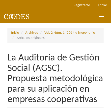
Navegación
Registrarse
Entrar
principal
Contenido
Toggle
principal
naviga
Barra
lateral
Inicio
Archivos
Vol. 2 Núm. 1 (2014): Enero-junio
Artículos originales
La Auditoría de Gestión
Social (AGSC).
Propuesta metodológica
para su aplicación en
empresas cooperativas