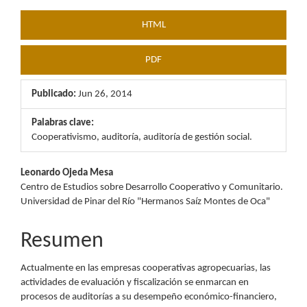
Barra
HTML
lateral
del
PDF
artículo
Publicado:
Jun 26, 2014
Palabras clave:
Cooperativismo, auditoría, auditoría de gestión social.
Contenido
Leonardo Ojeda Mesa
Centro de Estudios sobre Desarrollo Cooperativo y Comunitario.
principal
Universidad de Pinar del Río "Hermanos Saíz Montes de Oca"
del
Resumen
artículo
Actualmente en las empresas cooperativas agropecuarias, las
actividades de evaluación y fiscalización se enmarcan en
procesos de auditorías a su desempeño económico-financiero,