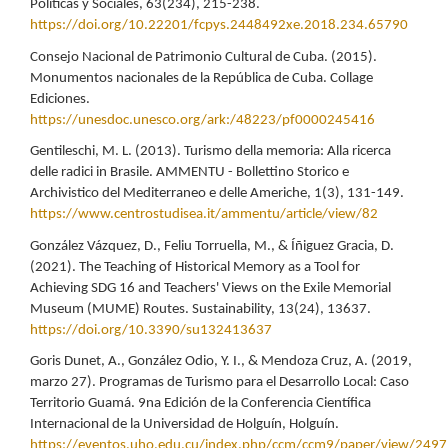
Políticas y Sociales, 63(234), 215-238.
https://doi.org/10.22201/fcpys.2448492xe.2018.234.65790
Consejo Nacional de Patrimonio Cultural de Cuba. (2015).
Monumentos nacionales de la República de Cuba. Collage
Ediciones.
https://unesdoc.unesco.org/ark:/48223/pf0000245416
Gentileschi, M. L. (2013). Turismo della memoria: Alla ricerca
delle radici in Brasile. AMMENTU - Bollettino Storico e
Archivistico del Mediterraneo e delle Americhe, 1(3), 131-149.
https://www.centrostudisea.it/ammentu/article/view/82
González Vázquez, D., Feliu Torruella, M., & Íñiguez Gracia, D.
(2021). The Teaching of Historical Memory as a Tool for
Achieving SDG 16 and Teachers' Views on the Exile Memorial
Museum (MUME) Routes. Sustainability, 13(24), 13637.
https://doi.org/10.3390/su132413637
Goris Dunet, A., González Odio, Y. I., & Mendoza Cruz, A. (2019,
marzo 27). Programas de Turismo para el Desarrollo Local: Caso
Territorio Guamá. 9na Edición de la Conferencia Científica
Internacional de la Universidad de Holguín, Holguín.
https://eventos.uho.edu.cu/index.php/ccm/ccm9/paper/view/2497