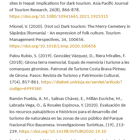
sites in Nepal: Implications for dark tourism. Asia Pacific Journal
of Tourism Research, 26(8), 866-878.
https://doi.org/10.1080/10941665.2021.1925315
Mionel, V. (2020). (Not so) Dark tourism: The Merry Cemetery in
Sãpânþa (Romania) - An expression of folk culture. Tourism
Management Perspectives, 34, 100656.
https://doi.org/10.1016/j.tmp.2020.100656
Palou Rubio, S. (2019). González Vázquez, D., Riera Miralles, F.
(2018); Girona terra memorial. Espais de memòria i turisme a les
comarques gironines. Patronat de Turisme Costa Brava Pirineu
de Girona. Pasos: Revista de Turismo y Patrimonio Cultural,
17(4), 857-861.
https://dialnet.unirioja.es/servlet/articulo?
codigo=6999360
Ramón Puebla, A. M., Salinas Chávez, E., Millán Escriche, M.,
Labrada Vega, O., & Rosales Espinosa, Y. (2020). Evaluación de
los recursos paisajísticos e históricos para el desarrollo del
turismo de naturaleza en las zonas de uso público del Parque
Nacional Pico Bayamesa. Investigaciones Turísticas, (19), 213-
239.
https://doi.org/10.14198/INTURI2020.19.10