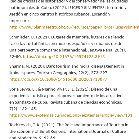
Red de oficinas del historiador y del conservador de las ciudades
patrimoniales de Cuba. (2012). LUCES Y SIMIENTES: territorio y
gestión en cinco centros históricos cubanos. Escandón
Impresores.
http://www.planmaestro.ohc.cu/recursos/papel/libros/lucesysimien
Schmieder, U. (2021). Lugares de memoria, lugares de silencio:
La esclavitud atlántica en museos españoles y cubanos desde
una perspectiva comparada internacional. Jangwa Pana, 20(1),
52-80.
https://doi.org/10.21676/16574923.3913
Sharma, N. (2020). Dark tourism and moral disengagement in
liminal spaces. Tourism Geographies, 22(2), 273-297.
https://doi.org/10.1080/14616688.2020.1713877
Soria Leyva, E., & Mariño Vivar, J. L. (2021). Diseño de una
experiencia turística para el aprovechamiento de los atractivos
en Santiago de Cuba. Revista cubana de ciencias económicas,
7(2), 132-145.
https://www.ekotemas.cu/index.php/ekotemas/article/view/181
Tokhirovich, T. K. (2021). The Role and Importance of Tourism in
the Economy of Small Regions. International Journal of Culture
and Modernity, 9, 62-66.