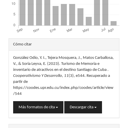
Detalles
Cómo citar
del
González Odio, Y. I., Tejera Mosquera, J., Matos Carballosa,
artículo
V., & Soria Leyva, E. (2023). Turismo de Memoria e
inventario de atractivos en el destino Santiago de Cuba .
Cooperativismo Y Desarrollo
,
11
(3), e544. Recuperado a
partir de
https://coodes.upr.edu.cu/index.php/coodes/article/view
/544
Más formatos de cita
Descargar cita