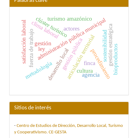
Palabras clave
clúster turístico
turismo amazónico
administración pública municipal
clima laboral
satisfacción laboral
gestión estratégica
actores
fuerza de trabajo
sostenibilidad
articulación territorial
gestión pública
gestión
bioproductos
ley
desarrollo local
procedimiento
metodología
finca
cultura
agencia
Sitios de interés
-
Centro de Estudios de Dirección, Desarrollo Local, Turismo
y Cooperativismo. CE-GESTA