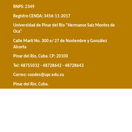
RNPS: 2349
Registro CENDA: 3456-11-2017
Universidad de Pinar del Río "Hermanos Saíz Montes de
Oca"
Calle Martí No. 300 e/ 27 de Noviembre y González
Alcorta
Pinar del Río, Cuba. CP: 20100
Tel: 48755032 - 48728642 - 48728643
Correo:
coodes@upr.edu.cu
Pinar del Río, Cuba.
Directora:
Dr. C. Yenileidys Lorenzo Cabezas
Correo:
yeni1209@upr.edu.cu
Tel: 48728006