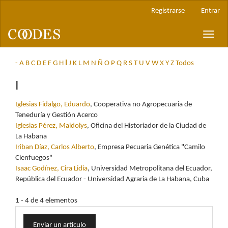
Navegación
Registrarse
Entrar
principal
Contenido
Toggle
principal
naviga
Barra
lateral
-
A
B
C
D
E
F
G
H
I
J
K
L
M
N
Ñ
O
P
Q
R
S
T
U
V
W
X
Y
Z
Todos
I
Iglesias Fidalgo, Eduardo
, Cooperativa no Agropecuaria de
Teneduría y Gestión Acerco
Iglesias Pérez, Maidolys
, Oficina del Historiador de la Ciudad de
La Habana
Iriban Díaz, Carlos Alberto
, Empresa Pecuaria Genética "Camilo
Cienfuegos"
Isaac Godínez, Cira Lidia
, Universidad Metropolitana del Ecuador,
República del Ecuador - Universidad Agraria de La Habana, Cuba
1 - 4 de 4 elementos
Enviar
Enviar un artículo