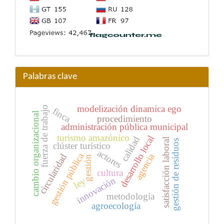
Palabras clave
modelización dinamica ego
fuerza de trabajo
finca
cambio organizacional
procedimiento
administración pública municipal
turismo amazónico
desarrollo local
calidad
satisfacción laboral
gestión de residuos
clúster turístico
actores
gestión pública
agencia
circularidad
gestión
cultura
innovación
ley
metodología
agroecología