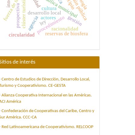
fuerza de trabajo
gestión pública
calidad
clúster turístico
prospectiva
cultura
desarrollo local
procedimiento
gestión
agencia
actores
ley
racionalidad
reservas de biosfera
circularidad
Sitios de interés
-
Centro de Estudios de Dirección, Desarrollo Local,
Turismo y Cooperativismo. CE-GESTA
-
Alianza Cooperativa Internacional en las Américas.
ACI América
-
Confederación de Cooperativas del Caribe, Centro y
Sur América. CCC-CA
-
Red Latinoamericana de Cooperativismo. RELCOOP