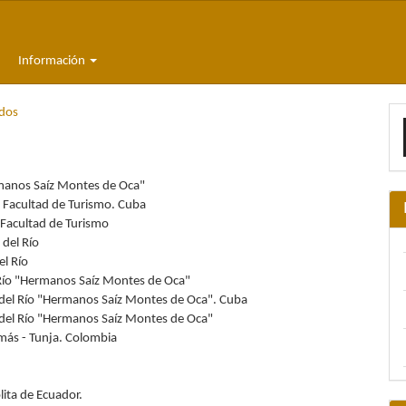
Información
E
dos
u
a
rmanos Saíz Montes de Oca"
. Facultad de Turismo. Cuba
 Facultad de Turismo
 del Río
el Río
 Río "Hermanos Saíz Montes de Oca"
r del Río "Hermanos Saíz Montes de Oca". Cuba
r del Río "Hermanos Saíz Montes de Oca"
más - Tunja. Colombia
ita de Ecuador.