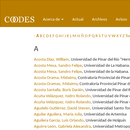
Navegación
principal
Contenido
Acerca de
Actual
Archivos
Avisos
principal
Barra
lateral
-
A
B
C
D
E
F
G
H
I
J
K
L
M
N
Ñ
O
P
Q
R
S
T
U
V
W
X
Y
Z
To
A
Acosta Díaz, William
, Universidad de Pinar del Río "He
Acosta Mesa, Sandro Felipe
, Universidad de La Habana
Acosta Mesa, Sandro Felipe
, Universidad de la Habana.
Acosta Orama, Midaimy
, Contraloría Provincial de Pinar
Acosta Oramas, Midaimy
, Contraloría Provincial Pinar d
Acosta Santalla, Boris Darién
, Universidad de Pinar del
Acuña Velázquez, Isidro Rolando
, Universidad de Pina
Acuña Velázquez, Isidro Rolando
, Universidad de Pina
Agudelo Gutiérrez, David Steven
, Universidad Santo To
Aguilar Aguilera, Maria Julia
, Universidad de Artemisa
Aguilera García, Luis Orlando
, Universidad de Holguín
Aguirre León, Gabriela Alexandra
, Universidad Metropol