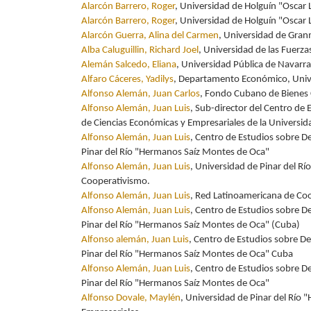
Alarcón Barrero, Roger
, Universidad de Holguín "Oscar
Alarcón Barrero, Roger
, Universidad de Holguín "Oscar
Alarcón Guerra, Alina del Carmen
, Universidad de Gra
Alba Caluguillin, Richard Joel
, Universidad de las Fuerz
Alemán Salcedo, Eliana
, Universidad Pública de Navarr
Alfaro Cáceres, Yadilys
, Departamento Económico, Unive
Alfonso Alemán, Juan Carlos
, Fondo Cubano de Bienes C
Alfonso Alemán, Juan Luis
, Sub-director del Centro de 
de Ciencias Económicas y Empresariales de la Universi
Alfonso Alemán, Juan Luis
, Centro de Estudios sobre 
Pinar del Río "Hermanos Saíz Montes de Oca"
Alfonso Alemán, Juan Luis
, Universidad de Pinar del R
Cooperativismo.
Alfonso Alemán, Juan Luis
, Red Latinoamericana de Co
Alfonso Alemán, Juan Luis
, Centro de Estudios sobre 
Pinar del Río "Hermanos Saíz Montes de Oca" (Cuba)
Alfonso alemán, Juan Luis
, Centro de Estudios sobre D
Pinar del Río "Hermanos Saíz Montes de Oca" Cuba
Alfonso Alemán, Juan Luis
, Centro de Estudios sobre 
Pinar del Río "Hermanos Saíz Montes de Oca"
Alfonso Dovale, Maylén
, Universidad de Pinar del Río