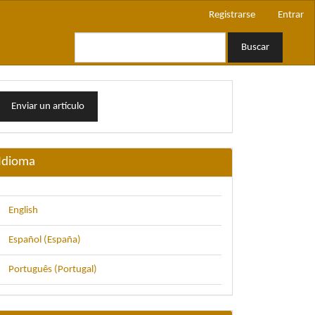
Registrarse
Entrar
Buscar
nviar
Enviar un artículo
n
rtículo
Idioma
English
Español (España)
Português (Portugal)