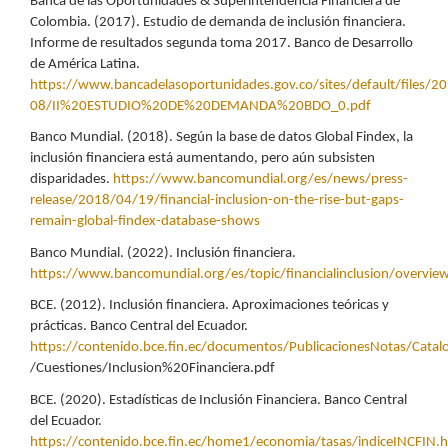
Banca de las Oportunidades & Superintendencia Financiera de
Colombia. (2017). Estudio de demanda de inclusión financiera.
Informe de resultados segunda toma 2017. Banco de Desarrollo
de América Latina.
https://www.bancadelasoportunidades.gov.co/sites/default/files/2
08/II%20ESTUDIO%20DE%20DEMANDA%20BDO_0.pdf
Banco Mundial. (2018). Según la base de datos Global Findex, la
inclusión financiera está aumentando, pero aún subsisten
disparidades.
https://www.bancomundial.org/es/news/press-
release/2018/04/19/financial-inclusion-on-the-rise-but-gaps-
remain-global-findex-database-shows
Banco Mundial. (2022). Inclusión financiera.
https://www.bancomundial.org/es/topic/financialinclusion/overvie
BCE. (2012). Inclusión financiera. Aproximaciones teóricas y
prácticas. Banco Central del Ecuador.
https://contenido.bce.fin.ec/documentos/PublicacionesNotas/Catal
/Cuestiones/Inclusion%20Financiera.pdf
BCE. (2020). Estadísticas de Inclusión Financiera. Banco Central
del Ecuador.
https://contenido.bce.fin.ec/home1/economia/tasas/indiceINCFIN.