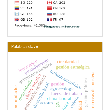
Palabras clave
procedimiento
innovación
circularidad
gobernanza turística
gestión estratégica
turismo amazónico
reservas de biosfera
clúster turístico
articulación territorial
gestión pública
metodología
gestión
desarrollo local
bioproductos
agroecología
fuerza de trabajo
cultura
clima laboral
actores
finca
calidad
ley