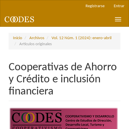
Navegación
Registrarse
Entrar
principal
Contenido
Toggle
principal
naviga
Barra
lateral
Inicio
Archivos
Vol. 12 Núm. 1 (2024): enero-abril
Artículos originales
Cooperativas de Ahorro
y Crédito e inclusión
financiera
Barra
lateral