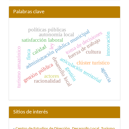
Palabras clave
políticas públicas
administración pública municipal
toma de decisiones
autonomía local
innovación
fuerza de trabajo
satisfacción laboral
ley
calidad
turismo amazónico
cultura
finca
articulación territorial
desarrollo local
clúster turístico
gestión pública
gestión
agencia
actores
racionalidad
Sitios de interés
-
Centro de Estudios de Dirección, Desarrollo Local, Turismo