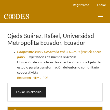
Navegación
Registrarse
Entrar
principal
Contenido
Toggle
principal
naviga
Barra
lateral
Ojeda Suárez, Rafael, Universidad
Metropolita Ecuador, Ecuador
Cooperativismo y Desarrollo Vol. 5 Núm. 1 (2017): Enero-
junio
- Experiencias de buenas prácticas
Utilización de los talleres de capacitación como objeto de
estudio para la transformación del entorno comunitario
cooperativista
Resumen
HTML
PDF
Enviar
Enviar un artículo
un
artículo