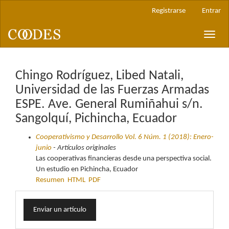
Navegación
Registrarse
Entrar
principal
Contenido
Toggle
principal
naviga
Barra
lateral
Chingo Rodríguez, Libed Natali,
Universidad de las Fuerzas Armadas
ESPE. Ave. General Rumiñahui s/n.
Sangolquí, Pichincha, Ecuador
Cooperativismo y Desarrollo Vol. 6 Núm. 1 (2018): Enero-
junio
- Artículos originales
Las cooperativas financieras desde una perspectiva social.
Un estudio en Pichincha, Ecuador
Resumen
HTML
PDF
Enviar
Enviar un artículo
un