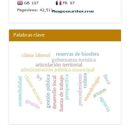
Palabras clave
reservas de biosfera
clima laboral
gobernanza turística
articulación territorial
administración pública municipal
cultura
finca
ley
clúster turístico
procedimiento
gestión pública
prospectiva
metodología
fuerza de trabajo
desarrollo local
sostenibilidad
actores
agencia
gestión