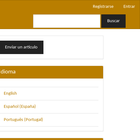
Registrarse
Entrar
Buscar
nviar
Enviar un artículo
n
rtículo
Idioma
English
Español (España)
Português (Portugal)