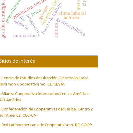
procedimiento
desarrollo local
gestión estratégica
fuerza de trabajo
gestión
finca
clima laboral
prospectiva
actores
ley
gestión pública
agencia
cultura
innovación
Sitios de interés
-
Centro de Estudios de Dirección, Desarrollo Local,
Turismo y Cooperativismo. CE-GESTA
-
Alianza Cooperativa Internacional en las Américas.
ACI América
-
Confederación de Cooperativas del Caribe, Centro y
Sur América. CCC-CA
-
Red Latinoamericana de Cooperativismo. RELCOOP