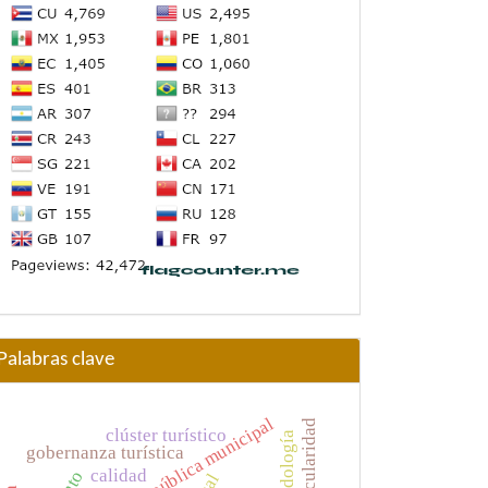
Palabras clave
administración pública municipal
circularidad
clúster turístico
metodología
gobernanza turística
calidad