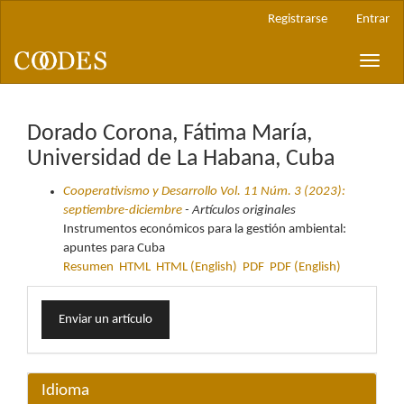
Navegación
Registrarse
Entrar
principal
Contenido
Toggle
principal
naviga
Barra
lateral
Dorado Corona, Fátima María,
Universidad de La Habana, Cuba
Cooperativismo y Desarrollo Vol. 11 Núm. 3 (2023):
septiembre-diciembre
- Artículos originales
Instrumentos económicos para la gestión ambiental:
apuntes para Cuba
Resumen
HTML
HTML (English)
PDF
PDF (English)
Enviar
Enviar un artículo
un
artículo
Idioma