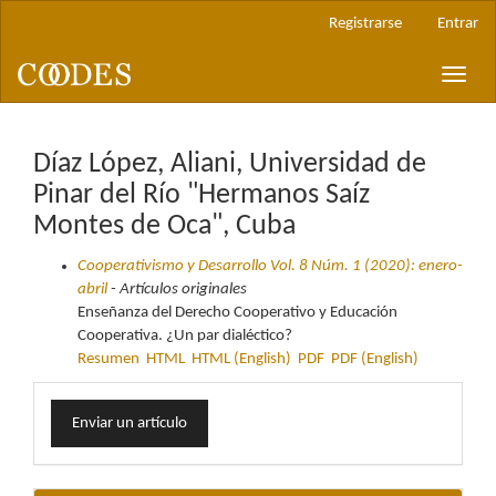
Navegación
Registrarse
Entrar
principal
Contenido
Toggle
principal
naviga
Barra
lateral
Díaz López, Aliani, Universidad de
Pinar del Río "Hermanos Saíz
Montes de Oca", Cuba
Cooperativismo y Desarrollo Vol. 8 Núm. 1 (2020): enero-
abril
- Artículos originales
Enseñanza del Derecho Cooperativo y Educación
Cooperativa. ¿Un par dialéctico?
Resumen
HTML
HTML (English)
PDF
PDF (English)
Enviar
Enviar un artículo
un
artículo