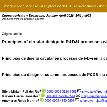
Volver
Principios de diseño circular en procesos de I+D+i en la cadena de valor p
a
los
detalles
del
artículo