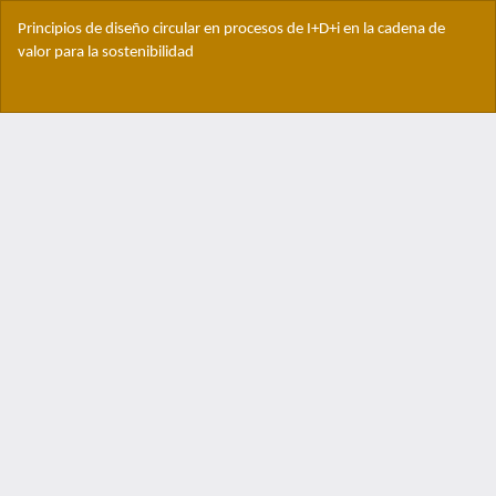
Volver
Principios de diseño circular en procesos de I+D+i en la cadena de
a
valor para la sostenibilidad
los
detalles
Des
del
De
artículo
PD