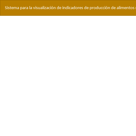
Volver
Sistema para la visualización de indicadores de producción de alimento
a
los
detalles
del
artículo