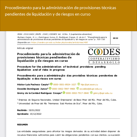
Volver
Procedimiento para la administración de provisiones técnicas
a
pendientes de liquidación y de riesgos en curso
los
detalles
Des
del
De
artículo
PD