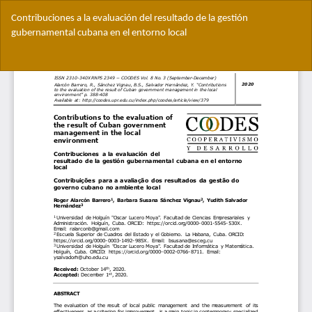
Volver
Contribuciones a la evaluación del resultado de la gestión
a
gubernamental cubana en el entorno local
los
detalles
Des
del
De
artículo
PD