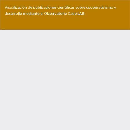
Volver
Visualización de publicaciones científicas sobre cooperativismo y
a
desarrollo mediante el Observatorio CadelLAB
los
detalles
Des
del
De
artículo
PD