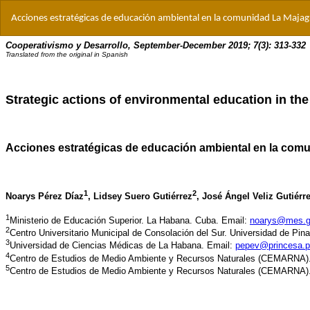
Volver
Acciones estratégicas de educación ambiental en la comunidad La Majagu
a
los
detalles
del
artículo