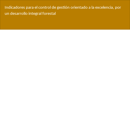
Volver
Indicadores para el control de gestión orientado a la excelencia, por
a
un desarrollo integral forestal
los
detalles
Des
del
De
artículo
PD