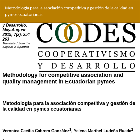
Volver
Metodología para la asociación competitiva y gestión de la calidad en
a
pymes ecuatorianas
los
detalles
del
artículo