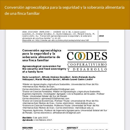
Volver
Conversión agroecológica para la seguridad y la soberanía alimentaria
a
de una finca familiar
los
detalles
Des
del
De
artículo
PD