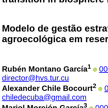
Modelo de gestão estra
agroecológica em reser
1
Rubén Montano García
00
director@hvs.tur.cu
2
Alexander Chile Bocourt
chiledecuba@gmail.com
3
Mariol Morejón García
000